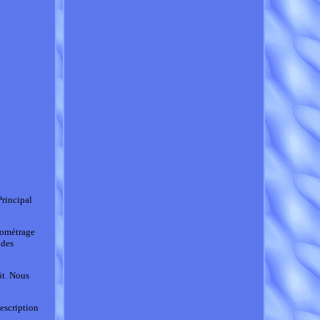
rincipal
lométrage
 des
ôt. Nous
escription