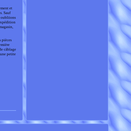
ement et
s. Sauf
s oubliions
Expédition
magasin,
s pièces
remière
de câblage
une petite