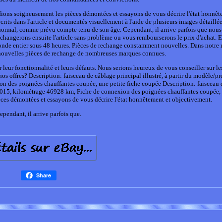
ifions soigneusement les pièces démontées et essayons de vous décrire l'état honnêt
rits dans l'article et documentés visuellement à l'aide de plusieurs images détaillée
t normal, comme prévu compte tenu de son âge. Cependant, il arrive parfois que nou
hangerons ensuite l'article sans problème ou vous rembourserons le prix d'achat. 
nde entier sous 48 heures. Pièces de rechange constamment nouvelles. Dans notre 
ouvelles pièces de rechange de nombreuses marques connues.
 leur fonctionnalité et leurs défauts. Nous serions heureux de vous conseiller sur le
s offres? Description: faisceau de câblage principal illustré, à partir du modèle/p
 des poignées chauffantes coupée, une petite fiche coupée Description: faisceau 
n 2015, kilométrage 46928 km, Fiche de connexion des poignées chauffantes coupée, 
ces démontées et essayons de vous décrire l'état honnêtement et objectivement.
ependant, il arrive parfois que.
Share