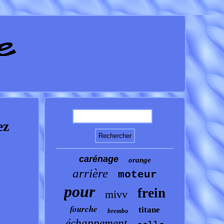
ez
carénage
orange
arrière
moteur
pour
frein
mivv
fourche
titane
brembo
échappement