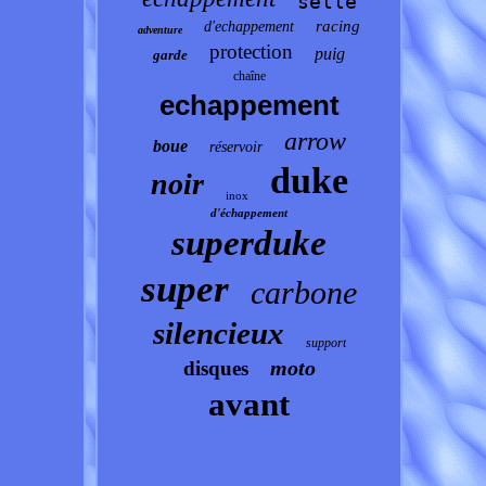
selle
racing
d'echappement
adventure
protection
puig
garde
chaîne
echappement
arrow
boue
réservoir
duke
noir
inox
d'échappement
superduke
super
carbone
silencieux
support
moto
disques
avant