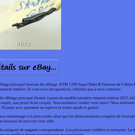
age principal faisceau de câblage. KTM 1290 Super Duke R Faisceau de Câbles P
uement traduite. Si vous avez des questions, n'hésitez pas à nous contacter.
e câblage principal illustré, à partir du modèle/première immatriculation 2015, ki
oupée, une petite fiche coupée. Vous souhaitez vendre votre moto? Nous achetons
l'Europe avec paiement en espèces et retrait rapide et gratuit.
teur endommagé à la perte totale, ainsi que les dédouanements complets de l'entrep
ns heureux de recevoir votre offre.
a catégorie de magasin correspondante. Les pièces sont vérifiées et nettoyées. La d
rises au meilleur de nos connaissances et convictions.