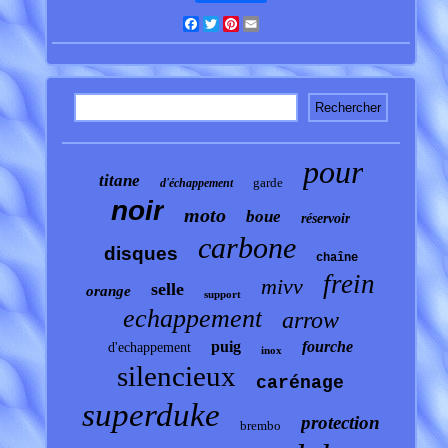
Facebook
Twitter
Pinterest
Email
pour
titane
garde
d'échappement
noir
moto
boue
réservoir
carbone
disques
chaîne
frein
mivv
selle
orange
support
echappement
arrow
puig
fourche
d'echappement
inox
silencieux
carénage
superduke
protection
brembo