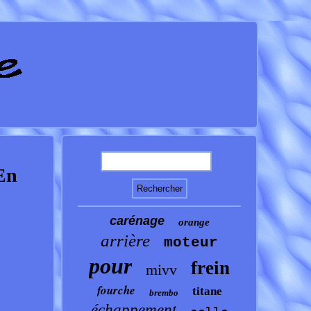
En
carénage
orange
arrière
moteur
pour
frein
mivv
fourche
titane
brembo
échappement