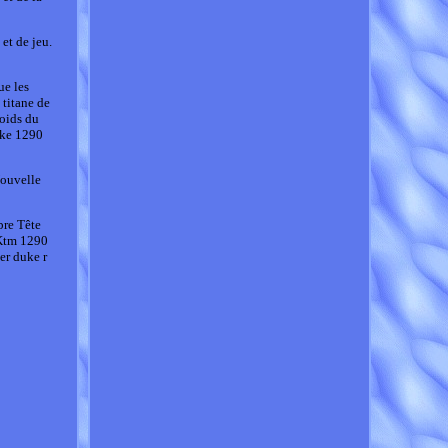
et de jeu.
ue les
 titane de
poids du
uke 1290
Nouvelle
re Tête
Ktm 1290
er duke r