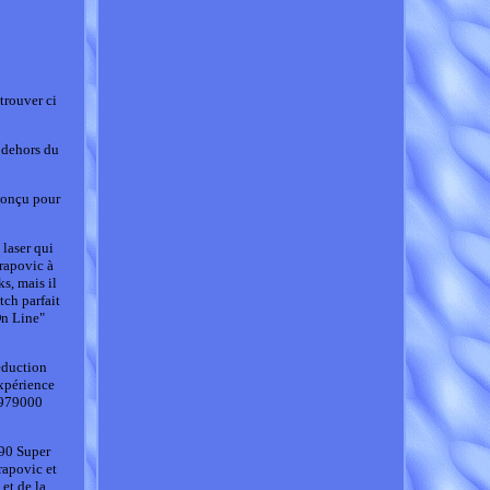
trouver ci
n dehors du
conçu pour
 laser qui
krapovic à
s, mais il
tch parfait
On Line"
éduction
expérience
05979000
290 Super
rapovic et
et de la