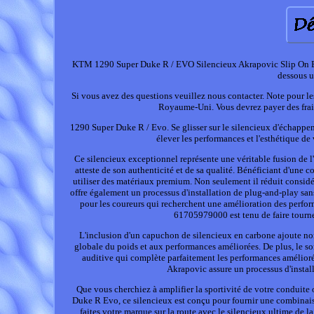
KTM 1290 Super Duke R / EVO Silencieux Akrapovic Slip On En Ca
dessous u
Si vous avez des questions veuillez nous contacter. Note pour le
Royaume-Uni. Vous devrez payer des frais 
1290 Super Duke R / Evo. Se glisser sur le silencieux d'échap
élever les performances et l'esthétique
Ce silencieux exceptionnel représente une véritable fusion de l'
atteste de son authenticité et de sa qualité. Bénéficiant d'une
utiliser des matériaux premium. Non seulement il réduit consid
offre également un processus d'installation de plug-and-play san
pour les coureurs qui recherchent une amélioration des perform
61705979000 est tenu de faire tourner 
L'inclusion d'un capuchon de silencieux en carbone ajoute no
globale du poids et aux performances améliorées. De plus, le son
auditive qui complète parfaitement les performances amélior
Akrapovic assure un processus d'install
Que vous cherchiez à amplifier la sportivité de votre conduit
Duke R Evo, ce silencieux est conçu pour fournir une combinaiso
faites votre marque sur la route avec le silencieux ultime de l