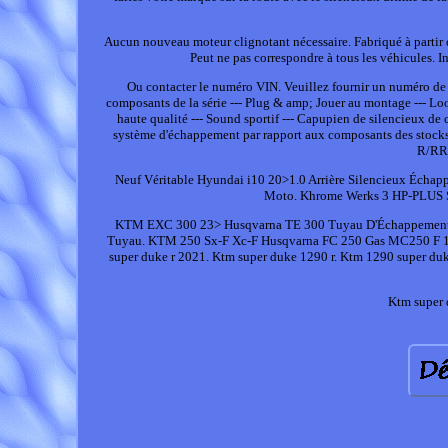
Aucun nouveau moteur clignotant nécessaire. Fabriqué à partir 
Peut ne pas correspondre à tous les véhicules. In
Ou contacter le numéro VIN. Veuillez fournir un numéro de
composants de la série --- Plug & amp; Jouer au montage --- Loo
haute qualité --- Sound sportif --- Capupien de silencieux de
système d'échappement par rapport aux composants des stocks,
R/RR 
Neuf Véritable Hyundai i10 20>1.0 Arrière Silencieux Écha
Moto. Khrome Werks 3 HP-PLUS 
KTM EXC 300 23> Husqvarna TE 300 Tuyau D'Échappement 
Tuyau. KTM 250 Sx-F Xc-F Husqvarna FC 250 Gas MC250 F 19
super duke r 2021. Ktm super duke 1290 r. Ktm 1290 super du
Ktm super 