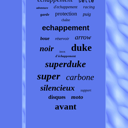
selle
racing
d'echappement
adventure
protection
puig
garde
chaîne
echappement
arrow
boue
réservoir
duke
noir
inox
d'échappement
superduke
super
carbone
silencieux
support
moto
disques
avant