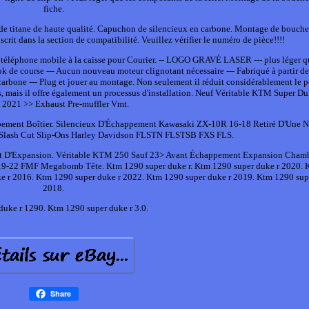
fiche.
de titane de haute qualité. Capuchon de silencieux en carbone. Montage de bouche 
scrit dans la section de compatibilité. Veuillez vérifier le numéro de pièce!!!!
 téléphone mobile à la caisse pour Courier. -- LOGO GRAVÉ LASER --- plus léger q
k de course --- Aucun nouveau moteur clignotant nécessaire --- Fabriqué à partir de
 carbone --- Plug et jouer au montage. Non seulement il réduit considérablement le 
 mais il offre également un processus d'installation. Neuf Véritable KTM Super D
2021 >> Exhaust Pre-muffler Vmt.
ppement Boîtier. Silencieux D'Échappement Kawasaki ZX-10R 16-18 Retiré D'Une 
Slash Cut Slip-Ons Harley Davidson FLSTN FLSTSB FXS FLS.
D'Expansion. Véritable KTM 250 Sauf 23> Avant Échappement Expansion Chamb
-22 FMF Megabomb Tête. Ktm 1290 super duke r. Ktm 1290 super duke r 2020. 
ke r 2016. Ktm 1290 super duke r 2022. Ktm 1290 super duke r 2019. Ktm 1290 sup
2018.
duke r 1290. Ktm 1290 super duke r 3.0.
Share