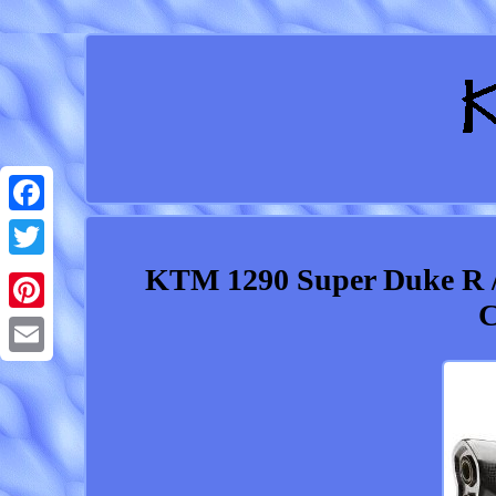
Facebook
KTM 1290 Super Duke R /
Twitter
C
Pinterest
Email