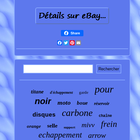
Share
Facebook
Twitter
Pinterest
Email
pour
titane
garde
d'échappement
noir
moto
boue
réservoir
carbone
disques
chaîne
frein
mivv
selle
orange
support
echappement
arrow