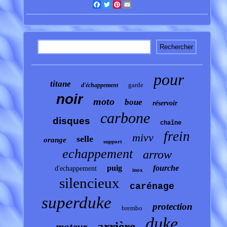
Facebook
Twitter
Pinterest
Email
pour
titane
garde
d'échappement
noir
moto
boue
réservoir
carbone
disques
chaîne
frein
mivv
selle
orange
support
echappement
arrow
puig
fourche
d'echappement
inox
silencieux
carénage
superduke
protection
brembo
duke
arrière