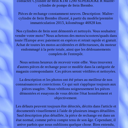
contacter. Cylindre de frein KTM 1290 SUPERDUKE R Maître-
cylindre de pompe de frein Brembo.
Pièces de rechange constamment neuves. Description: Maître-
cylindre de frein Brembo illustré, à partir du modèle/première
immatriculation 2015, kilométrage 46928 km.
Nos cylindres de frein sont démontés et nettoyés. Vous souhaitez
vendre votre moto? Nous achetons des motos/scooters/quads dans
toute l'Europe avec paiement en espèces et retrait rapide et gratuit.
Achat de toutes les motos accidentées et défectueuses, du moteur
endommagé à la perte totale, ainsi que les dédouanements
complets de l'entrepôt.
Nous serions heureux de recevoir votre offre. Vous trouverez
d'autres pièces de rechange pour ce modèle dans la catégorie de
magasin correspondante. Ces pièces seront vérifiées et nettoyées.
La description et les photos ont été prises au meilleur de nos
connaissances et convictions. Ce qui suit s'applique toujours aux
pièces usagées : Nous vérifions soigneusement les pièces
démontées et essayons de vous décrire l'état honnêtement et
objectivement.
Les défauts peuvent toujours être détectés, décrits dans l'article et
documentés visuellement à l'aide de plusieurs images détaillées.
Sauf description plus détaillée, la pièce de rechange est dans un
état normal, comme prévu compte tenu de son âge. Cependant, il
arrive parfois que nous oubliions quelque chose. Bien entendu,