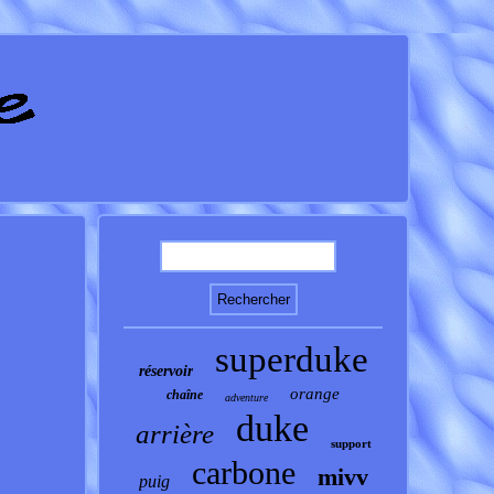
superduke
réservoir
orange
chaîne
adventure
duke
arrière
support
carbone
mivv
puig