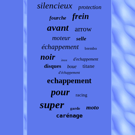
silencieux
protection
frein
fourche
avant
arrow
moteur
selle
échappement
brembo
noir
d'echappement
inox
disques
titane
boue
d'échappement
echappement
pour
racing
super
moto
garde
carénage