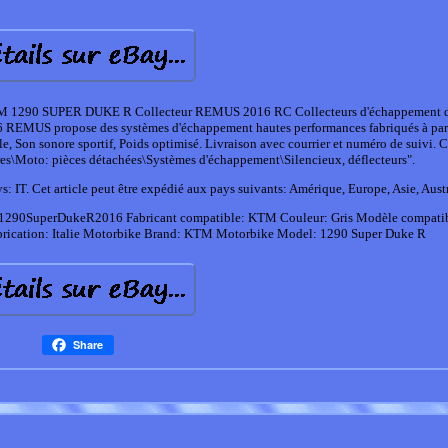
1290 SUPER DUKE R Collecteur REMUS 2016 RC Collecteurs d'échappement d
EMUS propose des systèmes d'échappement hautes performances fabriqués à part
 Son sonore sportif, Poids optimisé. Livraison avec courrier et numéro de suivi. C
ires\Moto: pièces détachées\Systèmes d'échappement\Silencieux, déflecteurs".
: IT. Cet article peut être expédié aux pays suivants: Amérique, Europe, Asie, Austr
4_1290SuperDukeR2016
Fabricant compatible: KTM
Couleur: Gris
Modèle compati
rication: Italie
Motorbike Brand: KTM
Motorbike Model: 1290 Super Duke R
Share