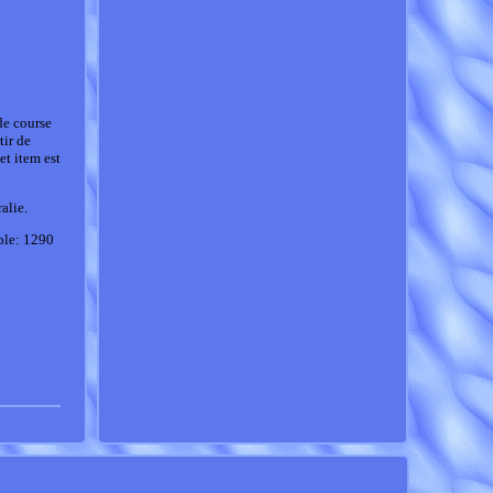
e course
ir de
et item est
alie.
ble: 1290