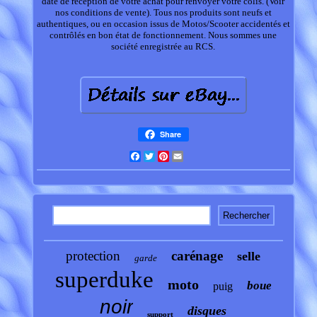
date de réception de votre achat pour renvoyer votre colis. (Voir
nos conditions de vente). Tous nos produits sont neufs et
authentiques, ou en occasion issus de Motos/Scooter accidentés et
contrôlés en bon état de fonctionnement. Nous sommes une
société enregistrée au RCS.
Share
Facebook
Twitter
Pinterest
Email
protection
carénage
selle
garde
superduke
moto
boue
puig
noir
disques
support