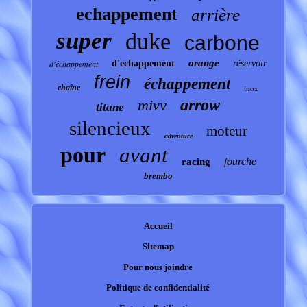
echappement
arrière
super
duke
carbone
orange
d'échappement
d'echappement
réservoir
frein
échappement
chaîne
inox
arrow
mivv
titane
silencieux
moteur
adventure
pour
avant
fourche
racing
brembo
Accueil
Sitemap
Pour nous joindre
Politique de confidentialité