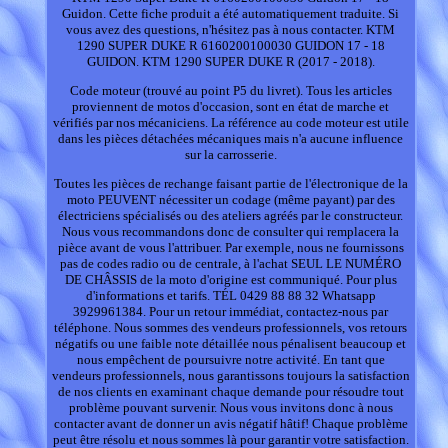
Guidon. Cette fiche produit a été automatiquement traduite. Si
vous avez des questions, n'hésitez pas à nous contacter. KTM
1290 SUPER DUKE R 6160200100030 GUIDON 17 - 18
GUIDON. KTM 1290 SUPER DUKE R (2017 - 2018).
Code moteur (trouvé au point P5 du livret). Tous les articles
proviennent de motos d'occasion, sont en état de marche et
vérifiés par nos mécaniciens. La référence au code moteur est utile
dans les pièces détachées mécaniques mais n'a aucune influence
sur la carrosserie.
Toutes les pièces de rechange faisant partie de l'électronique de la
moto PEUVENT nécessiter un codage (même payant) par des
électriciens spécialisés ou des ateliers agréés par le constructeur.
Nous vous recommandons donc de consulter qui remplacera la
pièce avant de vous l'attribuer. Par exemple, nous ne fournissons
pas de codes radio ou de centrale, à l'achat SEUL LE NUMÉRO
DE CHÂSSIS de la moto d'origine est communiqué. Pour plus
d'informations et tarifs. TÉL 0429 88 88 32 Whatsapp
3929961384. Pour un retour immédiat, contactez-nous par
téléphone. Nous sommes des vendeurs professionnels, vos retours
négatifs ou une faible note détaillée nous pénalisent beaucoup et
nous empêchent de poursuivre notre activité. En tant que
vendeurs professionnels, nous garantissons toujours la satisfaction
de nos clients en examinant chaque demande pour résoudre tout
problème pouvant survenir. Nous vous invitons donc à nous
contacter avant de donner un avis négatif hâtif! Chaque problème
peut être résolu et nous sommes là pour garantir votre satisfaction.