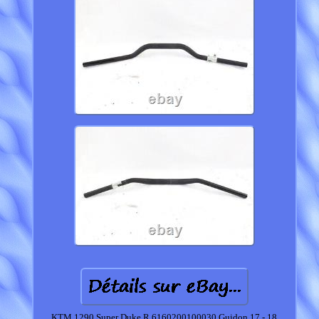
KTM 1290 Super Duke R 6160200100030 Guidon 17 - 18