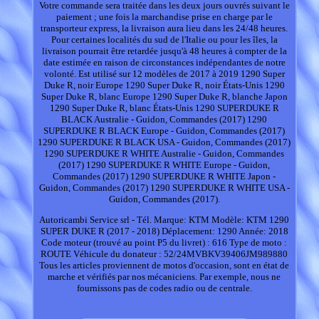
Votre commande sera traitée dans les deux jours ouvrés suivant le
paiement ; une fois la marchandise prise en charge par le
transporteur express, la livraison aura lieu dans les 24/48 heures.
Pour certaines localités du sud de l'Italie ou pour les îles, la
livraison pourrait être retardée jusqu'à 48 heures à compter de la
date estimée en raison de circonstances indépendantes de notre
volonté. Est utilisé sur 12 modèles de 2017 à 2019 1290 Super
Duke R, noir Europe 1290 Super Duke R, noir États-Unis 1290
Super Duke R, blanc Europe 1290 Super Duke R, blanche Japon
1290 Super Duke R, blanc États-Unis 1290 SUPERDUKE R
BLACK Australie - Guidon, Commandes (2017) 1290
SUPERDUKE R BLACK Europe - Guidon, Commandes (2017)
1290 SUPERDUKE R BLACK USA - Guidon, Commandes (2017)
1290 SUPERDUKE R WHITE Australie - Guidon, Commandes
(2017) 1290 SUPERDUKE R WHITE Europe - Guidon,
Commandes (2017) 1290 SUPERDUKE R WHITE Japon -
Guidon, Commandes (2017) 1290 SUPERDUKE R WHITE USA -
Guidon, Commandes (2017).
Autoricambi Service srl - Tél. Marque: KTM Modèle: KTM 1290
SUPER DUKE R (2017 - 2018) Déplacement: 1290 Année: 2018
Code moteur (trouvé au point P5 du livret) : 616 Type de moto :
ROUTE Véhicule du donateur : 52/24MVBKV39406JM989880
Tous les articles proviennent de motos d'occasion, sont en état de
marche et vérifiés par nos mécaniciens. Par exemple, nous ne
fournissons pas de codes radio ou de centrale.