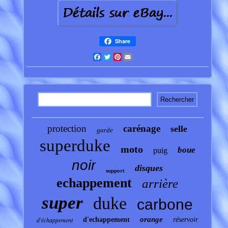
Share
Facebook
Twitter
Pinterest
Email
protection
carénage
selle
garde
superduke
moto
boue
puig
noir
disques
support
echappement
arrière
super
duke
carbone
orange
d'échappement
d'echappement
réservoir