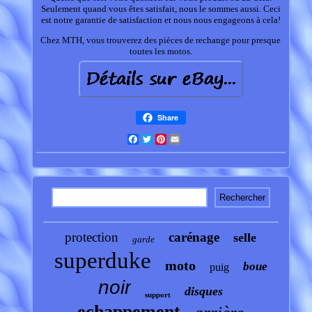
Seulement quand vous êtes satisfait, nous le sommes aussi. Ceci
est notre garantie de satisfaction et nous nous engageons à cela!
Chez MTH, vous trouverez des pièces de rechange pour presque
toutes les motos.
Share
Facebook
Twitter
Pinterest
Email
protection
carénage
selle
garde
superduke
moto
boue
puig
noir
disques
support
echappement