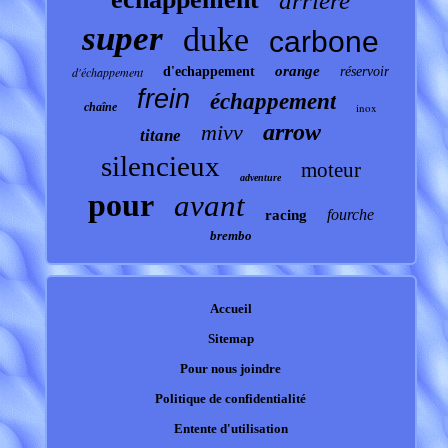
arrière
super
duke
carbone
orange
d'échappement
d'echappement
réservoir
frein
échappement
chaîne
inox
arrow
mivv
titane
silencieux
moteur
adventure
pour
avant
fourche
racing
brembo
Accueil
Sitemap
Pour nous joindre
Politique de confidentialité
Entente d'utilisation