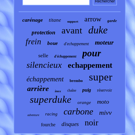
arrow
carénage
titane
garde
support
duke
avant
protection
frein
moteur
boue
d'echappement
pour
selle
d'échappement
silencieux
echappement
super
échappement
brembo
arrière
puig
réservoir
chaîne
inox
superduke
moto
orange
carbone
mivv
racing
adventure
noir
disques
fourche