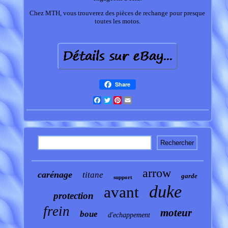
Chez MTH, vous trouverez des pièces de rechange pour presque
toutes les motos.
Share
Facebook
Twitter
Pinterest
Email
arrow
carénage
titane
garde
support
duke
avant
protection
frein
moteur
boue
d'echappement