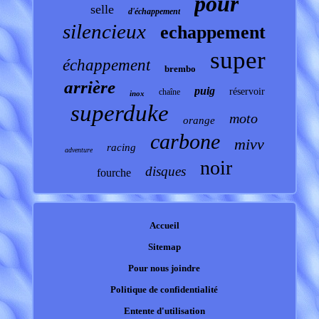
pour
selle
d'échappement
silencieux
echappement
super
échappement
brembo
arrière
puig
réservoir
chaîne
inox
superduke
moto
orange
carbone
mivv
racing
adventure
noir
disques
fourche
Accueil
Sitemap
Pour nous joindre
Politique de confidentialité
Entente d'utilisation