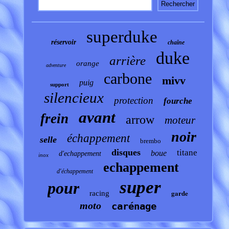
superduke
réservoir
chaîne
duke
arrière
orange
adventure
carbone
mivv
puig
support
silencieux
protection
fourche
avant
frein
arrow
moteur
noir
échappement
selle
brembo
disques
titane
boue
d'echappement
inox
echappement
d'échappement
super
pour
garde
racing
moto
carénage