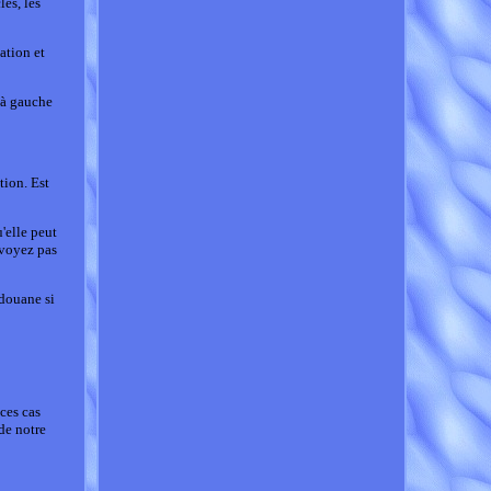
lés, les
ation et
 à gauche
tion. Est
'elle peut
 voyez pas
 douane si
 ces cas
de notre