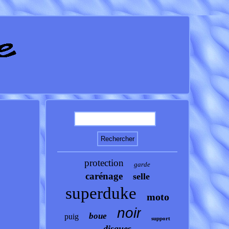
protection
garde
carénage
selle
superduke
moto
noir
boue
puig
support
disques