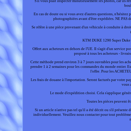
S'il vous plaît inspecter minutieusement les photos, car ils ref
boul
En cas de doute ou si vous avez d'autres questions, n'hésitez p
photographiées avant d'être expédiées. NE PAS déco
Se réfère à une pièce provenant d'un véhicule à conduite à droi
KTM DUKE 1290 Super Duke R 
Offert aux acheteurs en dehors de l'UE. Il s'agit d'un service 
proposé à tous les acheteurs - livrai
Cette méthode prend environ 3 à 7 jours ouvrables pour les ache
prendre 1 à 2 semaines pour les commandes du monde entier. Es
l'offre. Pour les ACHETE
Les frais de douane à l'importation. Seront facturés par votre pay
vous 
Le mode d'expédition choisi. Cela s'applique génér
Toutes les pièces peuvent êtr
Si un article n'arrive pas tel qu'il a été décrit ou s'il prése
individuellement. Veuillez nous contacter pour tout problème