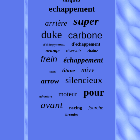
echappement
super
arrière
duke
carbone
d'échappement
d'echappement
orange
réservoir
chaîne
frein
échappement
mivv
titane
inox
silencieux
arrow
pour
moteur
adventure
avant
fourche
racing
brembo