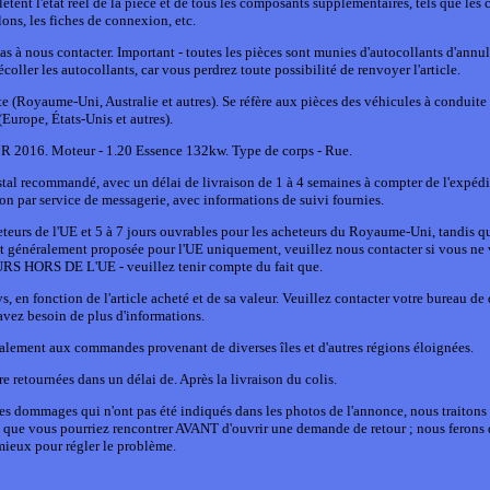
lètent l'état réel de la pièce et de tous les composants supplémentaires, tels que les c
ons, les fiches de connexion, etc.
as à nous contacter. Important - toutes les pièces sont munies d'autocollants d'annul
ller les autocollants, car vous perdrez toute possibilité de renvoyer l'article.
te (Royaume-Uni, Australie et autres). Se réfère aux pièces des véhicules à conduite
(Europe, États-Unis et autres).
2016. Moteur - 1.20 Essence 132kw. Type de corps - Rue.
postal recommandé, avec un délai de livraison de 1 à 4 semaines à compter de l'expédi
son par service de messagerie, avec informations de suivi fournies.
teurs de l'UE et 5 à 7 jours ouvrables pour les acheteurs du Royaume-Uni, tandis qu
t généralement proposée pour l'UE uniquement, veuillez nous contacter si vous ne
URS HORS DE L'UE - veuillez tenir compte du fait que.
s, en fonction de l'article acheté et de sa valeur. Veuillez contacter votre bureau de
avez besoin de plus d'informations.
alement aux commandes provenant de diverses îles et d'autres régions éloignées.
e retournées dans un délai de. Après la livraison du colis.
nte des dommages qui n'ont pas été indiqués dans les photos de l'annonce, nous traitons
 que vous pourriez rencontrer AVANT d'ouvrir une demande de retour ; nous ferons 
mieux pour régler le problème.