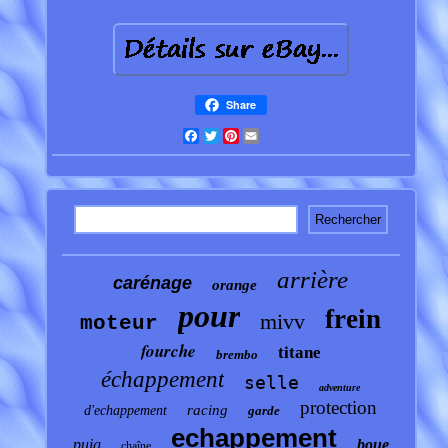
Share
Facebook
Twitter
Pinterest
Email
arrière
carénage
orange
pour
frein
mivv
moteur
fourche
titane
brembo
échappement
selle
adventure
protection
racing
d'echappement
garde
echappement
puig
boue
chaîne