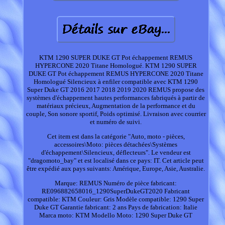
KTM 1290 SUPER DUKE GT Pot échappement REMUS
HYPERCONE 2020 Titane Homologué. KTM 1290 SUPER
DUKE GT Pot échappement REMUS HYPERCONE 2020 Titane
Homologué Silencieux à enfiler compatible avec KTM 1290
Super Duke GT 2016 2017 2018 2019 2020 REMUS propose des
systèmes d'échappement hautes performances fabriqués à partir de
matériaux précieux, Augmentation de la performance et du
couple, Son sonore sportif, Poids optimisé. Livraison avec courrier
et numéro de suivi.
Cet item est dans la catégorie "Auto, moto - pièces,
accessoires\Moto: pièces détachées\Systèmes
d'échappement\Silencieux, déflecteurs". Le vendeur est
"dragomoto_bay" et est localisé dans ce pays: IT. Cet article peut
être expédié aux pays suivants: Amérique, Europe, Asie, Australie.
Marque: REMUS
Numéro de pièce fabricant:
RE096882658016_1290SuperDukeGT2020
Fabricant
compatible: KTM
Couleur: Gris
Modèle compatible: 1290 Super
Duke GT
Garantie fabricant: 2 ans
Pays de fabrication: Italie
Marca moto: KTM
Modello Moto: 1290 Super Duke GT