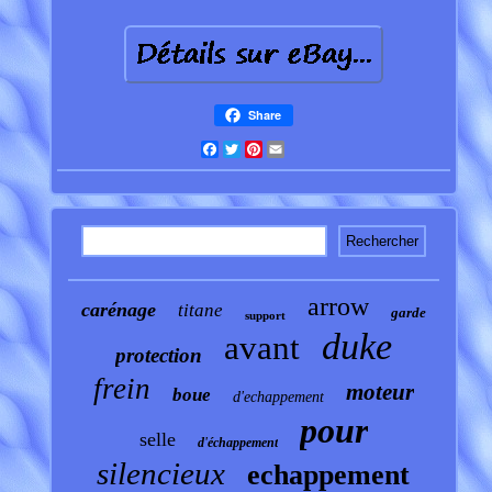
Share
Facebook
Twitter
Pinterest
Email
arrow
carénage
titane
garde
support
duke
avant
protection
frein
moteur
boue
d'echappement
pour
selle
d'échappement
silencieux
echappement