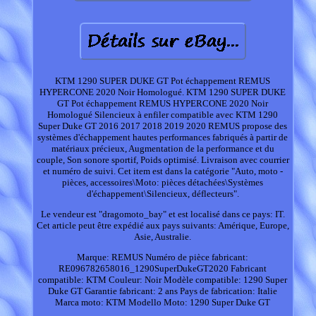
KTM 1290 SUPER DUKE GT Pot échappement REMUS
HYPERCONE 2020 Noir Homologué. KTM 1290 SUPER DUKE
GT Pot échappement REMUS HYPERCONE 2020 Noir
Homologué Silencieux à enfiler compatible avec KTM 1290
Super Duke GT 2016 2017 2018 2019 2020 REMUS propose des
systèmes d'échappement hautes performances fabriqués à partir de
matériaux précieux, Augmentation de la performance et du
couple, Son sonore sportif, Poids optimisé. Livraison avec courrier
et numéro de suivi. Cet item est dans la catégorie "Auto, moto -
pièces, accessoires\Moto: pièces détachées\Systèmes
d'échappement\Silencieux, déflecteurs".
Le vendeur est "dragomoto_bay" et est localisé dans ce pays: IT.
Cet article peut être expédié aux pays suivants: Amérique, Europe,
Asie, Australie.
Marque: REMUS
Numéro de pièce fabricant:
RE096782658016_1290SuperDukeGT2020
Fabricant
compatible: KTM
Couleur: Noir
Modèle compatible: 1290 Super
Duke GT
Garantie fabricant: 2 ans
Pays de fabrication: Italie
Marca moto: KTM
Modello Moto: 1290 Super Duke GT