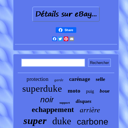
Share
Facebook
Twitter
Pinterest
Email
protection
carénage
selle
garde
superduke
moto
boue
puig
noir
disques
support
echappement
arrière
super
duke
carbone