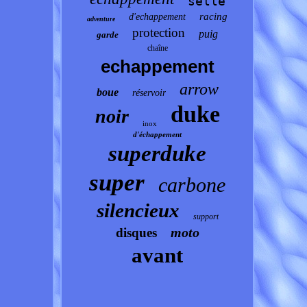
selle
racing
d'echappement
adventure
protection
puig
garde
chaîne
echappement
arrow
boue
réservoir
duke
noir
inox
d'échappement
superduke
super
carbone
silencieux
support
moto
disques
avant