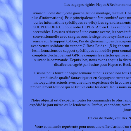
Les bagages rigides Hepco&Becker normau
Livraison : côté droit, côté gauche, kit de montage, manuel. Ch
plus d'informations). Peut principalement être combiné avec un 
ou les informations spécifiques au vélo). Les agrandissements
SOUPLES DE RUE pour notre HEPC&. Arc en C Les supports ne s
accessibles. Les sacs résistent à une courte averse, les sacs in
conventionnelle avec sangles sous le siège, notre système avec
serrure sur le support C-Bow, Pas de glissement, pas de suspen
avec verrou solidaire du support C-Bow. Poids : 1,5 kg chacun
les informations de support spécifiques au modèle pour connaîtr
complète d'échappement GPR, y compris les articles qui ne son
suivant la commande. Depuis lors, nous avons acquis la dis
distributeur agréé par l'usine pour Hepco et Bec
L'usine nous fournit chaque semaine et nous expédions tous l
produits de qualité fantastique et en s'appuyant sur un ser
motocyclistes actuels avec une riche expérience de la course a
probablement tout ce qui se trouve entre les deux. Nous nous 
Notre objectif est d'expédier toutes les commandes le plus rap
expédié le jour même ou le lendemain. Parfois, cependant, votr
jour
En cas de doute, veuillez 
Votre commande représente pour nous une offre d'achat d'un 