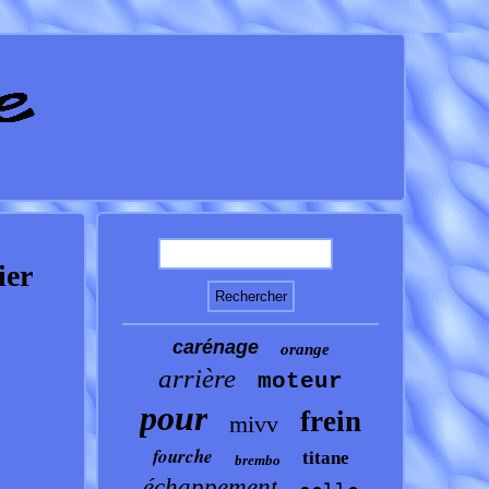
ier
carénage
orange
arrière
moteur
pour
frein
mivv
fourche
titane
brembo
échappement