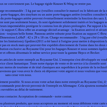
x ne conviennent pas. Le bagage rigide Krauser K-Wing ne rentre pas.
arge recommandée : 5 kg par sac (veuillez consulter le manuel ou le fabricant de la
porte-bagages, des sissybars ou un autre porte-bagages arrière (veuillez consulter 
 du porte-bagages arrière peuvent éventuellement restreindre la fonction des sacs.
ont pas seulement beaux, ils sont également solidement traités et les bagages s
térieurs imperméables protègent le contenu lors de pluies prolongées. Par rapport à la
 le support C-Bow offre un avantage décisif avantage : la fixation antivol et sécuri
sion - toujours belle forme. Panneau arrière robuste pour fixation au support C-Bow
. Dimensions LxHxP : 42 x 29 x 18 cm. Charge recommandée : 5 kg par côté (veuillez
e les limitations). Gprdirect2011 a été lancé à l'origine pour mettre à disposition
t pas en stock mais qui peuvent être expédiés directement de l'usine dans les deux
tribution exclusive au Royaume-Uni pour les bagages Krauser et nous sommes égale
ker et offrons désormais le même service pour toute la gamme Hepco et Becker.
es articles de notre entrepôt au Royaume-Uni. L'entreprise s'est développée en ven
vice client fantastique. Toute notre équipe de vente et de service à la clientèle sont
ux motos de tourisme et de trial classiques aux superbikes à la pointe de la technol
souvenons que vous avez le choix où dépenser votre argent et nous voulons que vou
sans cesse vers nous.
idement possible. Si nous avons votre achat dans notre entrepôt au Royaume-Uni, il 
e commande peut devoir provenir de l'entrepôt en Allemagne. Cela ajoutera normale
s ouvrables au délai de traitement.
Nous contacter. Acceptation de commande - notre contrat.
ou plusieurs produits, que nous acceptons au moment où nous débitons votre carte 