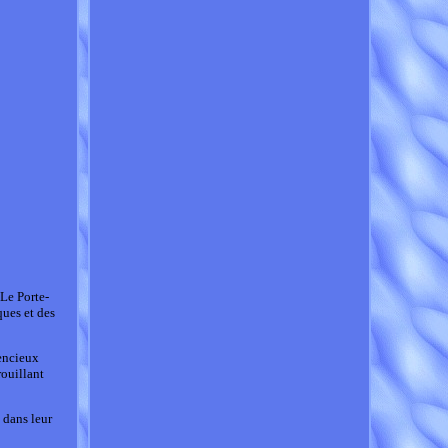
e Porte-
ues et des
lencieux
ouillant
 dans leur