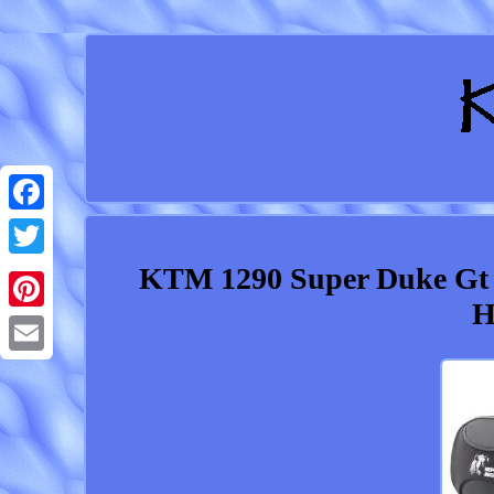
Facebook
KTM 1290 Super Duke Gt (
Twitter
H
Pinterest
Email