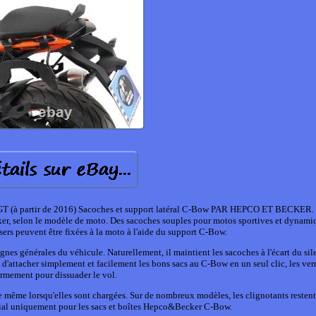
partir de 2016) Sacoches et support latéral C-Bow PAR HEPCO ET BECKER. L
er, selon le modèle de moto. Des sacoches souples pour motos sportives et dynamiq
ers peuvent être fixées à la moto à l'aide du support C-Bow.
ignes générales du véhicule. Naturellement, il maintient les sacoches à l'écart du si
ttacher simplement et facilement les bons sacs au C-Bow en un seul clic, les verr
ermement pour dissuader le vol.
e même lorsqu'elles sont chargées. Sur de nombreux modèles, les clignotants restent
cial uniquement pour les sacs et boîtes Hepco&Becker C-Bow.