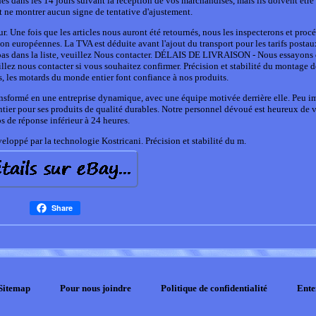
és dans les 14 jours suivant la réception de vos marchandises, mais ils doivent être
t ne montrer aucun signe de tentative d'ajustement.
tour. Une fois que les articles nous auront été retournés, nous les inspecterons et pro
 européennes. La TVA est déduite avant l'ajout du transport pour les tarifs postau
ure pas dans la liste, veuillez Nous contacter. DÉLAIS DE LIVRAISON - Nous essayons
illez nous contacter si vous souhaitez confirmer. Précision et stabilité du montage 
, les motards du monde entier font confiance à nos produits.
nsformé en une entreprise dynamique, avec une équipe motivée derrière elle. Peu i
 pour ses produits de qualité durables. Notre personnel dévoué est heureux de v
 de réponse inférieur à 24 heures.
eloppé par la technologie Kostricani. Précision et stabilité du m.
Share
Sitemap
Pour nous joindre
Politique de confidentialité
Ente