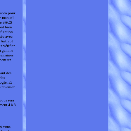
 moto pour
le manuel
 Le SACS
ont bien
 fixation
sée avec
. Antivol
 vérifier
 la gamme
 semaines
ment un
dant des
 des
ogie. Et
s reveniez
vous sera
ment 4 à 8
et vous