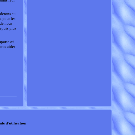
 dans leur
céderons au
x pour les
 de nous
depuis plus
mporte où
ous aider
nte d'utilisation