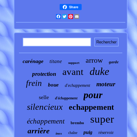
Share
Facebook
Twitter
Pinterest
Email
arrow
carénage
titane
garde
support
duke
avant
protection
frein
moteur
boue
d'echappement
pour
selle
d'échappement
silencieux
echappement
super
échappement
brembo
arrière
puig
réservoir
chaîne
inox