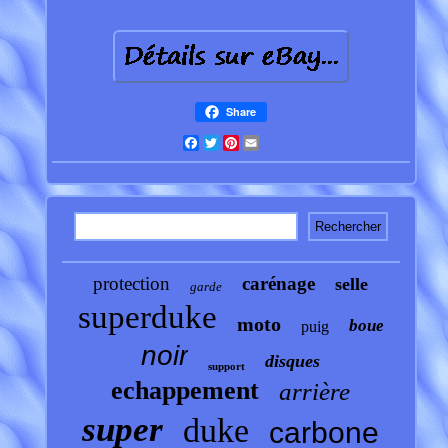
Share
Facebook
Twitter
Pinterest
Email
protection
carénage
selle
garde
superduke
moto
boue
puig
noir
disques
support
echappement
arrière
super
duke
carbone