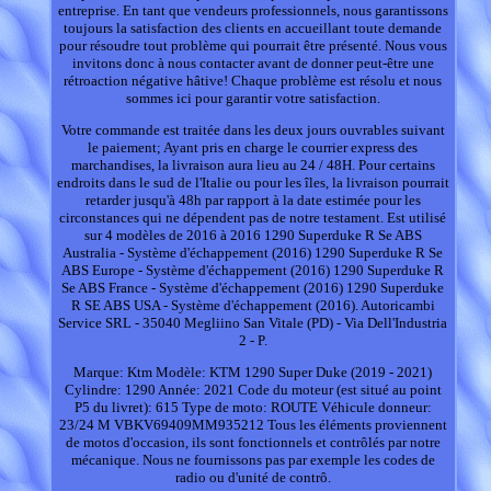
entreprise. En tant que vendeurs professionnels, nous garantissons
toujours la satisfaction des clients en accueillant toute demande
pour résoudre tout problème qui pourrait être présenté. Nous vous
invitons donc à nous contacter avant de donner peut-être une
rétroaction négative hâtive! Chaque problème est résolu et nous
sommes ici pour garantir votre satisfaction.
Votre commande est traitée dans les deux jours ouvrables suivant
le paiement; Ayant pris en charge le courrier express des
marchandises, la livraison aura lieu au 24 / 48H. Pour certains
endroits dans le sud de l'Italie ou pour les îles, la livraison pourrait
retarder jusqu'à 48h par rapport à la date estimée pour les
circonstances qui ne dépendent pas de notre testament. Est utilisé
sur 4 modèles de 2016 à 2016 1290 Superduke R Se ABS
Australia - Système d'échappement (2016) 1290 Superduke R Se
ABS Europe - Système d'échappement (2016) 1290 Superduke R
Se ABS France - Système d'échappement (2016) 1290 Superduke
R SE ABS USA - Système d'échappement (2016). Autoricambi
Service SRL - 35040 Megliino San Vitale (PD) - Via Dell'Industria
2 - P.
Marque: Ktm Modèle: KTM 1290 Super Duke (2019 - 2021)
Cylindre: 1290 Année: 2021 Code du moteur (est situé au point
P5 du livret): 615 Type de moto: ROUTE Véhicule donneur:
23/24 M VBKV69409MM935212 Tous les éléments proviennent
de motos d'occasion, ils sont fonctionnels et contrôlés par notre
mécanique. Nous ne fournissons pas par exemple les codes de
radio ou d'unité de contrô.