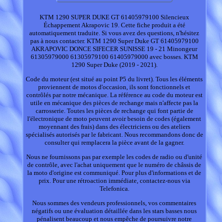
KTM 1290 SUPER DUKE GT 61405979100 Silencieux
Échappement Akrapovic 19. Cette fiche produit a été
automatiquement traduite. Si vous avez des questions, n'hésitez
pas à nous contacter. KTM 1290 Super Duke GT 61405979100
AKRAPOVIC DONCE SIFECER SUNISSE 19 - 21 Minongeur
61305979000 61305979100 61405979000 avec bosses. KTM
1290 Super Duke (2019 - 2021).
Code du moteur (est situé au point P5 du livret). Tous les éléments
proviennent de motos d'occasion, ils sont fonctionnels et
contrôlés par notre mécanique. La référence au code du moteur est
utile en mécanique des pièces de rechange mais n'affecte pas la
carrosserie. Toutes les pièces de rechange qui font partie de
l'électronique de moto peuvent avoir besoin de codes (également
moyennant des frais) dans des électriciens ou des ateliers
spécialisés autorisés par le fabricant. Nous recommandons donc de
consulter qui remplacera la pièce avant de la gagner.
Nous ne fournissons pas par exemple les codes de radio ou d'unité
de contrôle, avec l'achat uniquement que le numéro de châssis de
la moto d'origine est communiqué. Pour plus d'informations et de
prix. Pour une rétroaction immédiate, contactez-nous via
Telefonica.
Nous sommes des vendeurs professionnels, vos commentaires
négatifs ou une évaluation détaillée dans les stars basses nous
pénalisent beaucoup et nous empêche de poursuivre notre