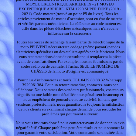
MOYEU EXCENTRIQUE ARRIÈRE 19 - 21 MOYEU
EXCENTRIQUE ARRIÈRE. KTM 1290 SUPER DUKE (2019 -
2021). Code moteur (trouvé au point P5 du livret). Tous les
articles proviennent de motos d'occasion, sont en état de marche
et vérifiés par nos mécaniciens. La référence au code moteur est
utile dans les pièces détachées mécaniques mais n'a aucune
influence sur la carrosserie.
Toutes les pièces de rechange faisant partie de l'électronique de la
moto PEUVENT nécessiter un codage (même payant) par des
électriciens spécialisés ou des ateliers agréés par le fabricant. Nous
vous recommandons donc de consulter qui remplacera la pièce
avant de vous l'attribuer. Par exemple, nous ne fournissons pas de
codes radio ou de centrale, à l'achat SEUL LE NUMÉRO DE
CHÂSSIS de la moto d'origine est communiqué.
Pour plus d'informations et tarifs. TÉL 0429 88 88 32 Whatsapp
3929961384. Pour un retour immédiat, contactez-nous par
téléphone. Nous sommes des vendeurs professionnels, vos retours
négatifs ou une faible note détaillée nous pénalisent beaucoup et
nous empêchent de poursuivre notre activité. En tant que
vendeurs professionnels, nous garantissons toujours la satisfaction
de nos clients en examinant chaque demande pour résoudre les
problèmes qui pourraient survenir.
Nous vous invitons donc à nous contacter avant de donner un avis
négatif hâtif! Chaque problème peut être résolu et nous sommes là
pour garantir votre satisfaction. Votre commande sera traitée dans