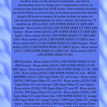
les deux jours ouvrés suivant le paiement ; une fois la
marchandise prise en charge par le transporteur express, la
livraison aura lieu dans les 24/48 heures. Pour certaines localités
du sud de l'Italie ou pour les îles, la livraison pourrait être retardée
jusqu'à 48 heures à compter de la date estimée en raison de
circonstances indépendantes de notre volonté. Est utilisé sur 74
modèles de 2014 à 2023 1290 SUPER DUKE GT GRIS ABS
Australie - Roue arrière (2016) 1290 SUPER DUKE GT GRIS ABS
Europe - Roue Arrière (2016) 1290 SUPER DUKE GT GRIS ABS
Japon - Roue arrière (2016) 1290 SUPER DUKE GT GRIS ABS
USA - Roue arrière (2016) 1290 SUPER DUKE GT GRIS Chine -
Roue arrière (2017) 1290 SUPER DUKE GT GRIS Europe - Roue
arrière (2017) 1290 SUPER DUKE GT GREY Japon - Roue arrière
(2017) 1290 SUPER DUKE GT GRIS USA - Roue arrière (2017)
1290 SUPER DUKE GT OU.
ABS Australie - Roue arrière (2016) 1290 SUPER DUKE GT OU.
ABS Europe - Roue arrière (2016) 1290 SUPER DUKE GT OU.
ABS Japon - Roue arrière (2016) 1290 SUPER DUKE GT OU. ABS
USA - Roue arrière (2016) 1290 SUPER DUKE GT, noir - ROUE
ARRIÈRE (2021) 1290 Super Duke GT, noir Chine - Roue arrière
(2018) 1290 Super Duke GT, noir EU - Roue arrière (2020) 1290
Super Duke GT, noir Europe 1290 Super Duke GT, noir Japon -
Roue arrière (2019) 1290 Super Duke GT, noir JP - Roue arrière
(2020) 1290 Super Duke GT, noir US - Roue arrière (2020) 1290
Super Duke GT, noire États-Unis 1290 SUPER DUKE GT, orange
1290 Super Duke GT, orange Europe 1290 Super Duke GT, orange
Japon - Roue arrière (2018) 1290 Super Duke GT, orange États-