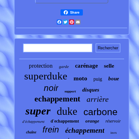
Share
Facebook
Twitter
Pinterest
Email
protection
carénage
selle
garde
superduke
moto
boue
puig
noir
disques
support
echappement
arrière
super
duke
carbone
orange
d'échappement
d'echappement
réservoir
frein
échappement
chaîne
inox