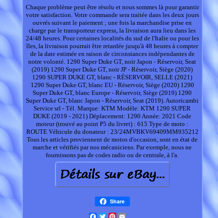
Chaque problème peut être résolu et nous sommes là pour garantir
votre satisfaction. Votre commande sera traitée dans les deux jours
ouvrés suivant le paiement ; une fois la marchandise prise en
charge par le transporteur express, la livraison aura lieu dans les
24/48 heures. Pour certaines localités du sud de l'Italie ou pour les
îles, la livraison pourrait être retardée jusqu'à 48 heures à compter
de la date estimée en raison de circonstances indépendantes de
notre volonté. 1290 Super Duke GT, noir Japon - Réservoir, Seat
(2019) 1290 Super Duke GT, noir JP - Réservoir, Siège (2020)
1290 SUPER DUKE GT, blanc - RÉSERVOIR, SELLE (2021)
1290 Super Duke GT, blanc EU - Réservoir, Siège (2020) 1290
Super Duke GT, blanc Europe - Réservoir, Siège (2019) 1290
Super Duke GT, blanc Japon - Réservoir, Seat (2019). Autoricambi
Service srl - Tél. Marque: KTM Modèle: KTM 1290 SUPER
DUKE (2019 - 2021) Déplacement: 1290 Année: 2021 Code
moteur (trouvé au point P5 du livret) : 615 Type de moto :
ROUTE Véhicule du donateur : 23/24MVBKV69409MM935212
Tous les articles proviennent de motos d'occasion, sont en état de
marche et vérifiés par nos mécaniciens. Par exemple, nous ne
fournissons pas de codes radio ou de centrale, à l'a.
Share
Facebook
Twitter
Pinterest
Email