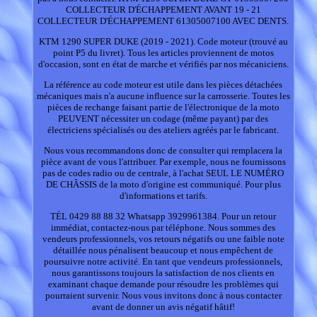
COLLECTEUR D'ÉCHAPPEMENT AVANT 19 - 21
COLLECTEUR D'ÉCHAPPEMENT 61305007100 AVEC DENTS.
KTM 1290 SUPER DUKE (2019 - 2021). Code moteur (trouvé au
point P5 du livret). Tous les articles proviennent de motos
d'occasion, sont en état de marche et vérifiés par nos mécaniciens.
La référence au code moteur est utile dans les pièces détachées
mécaniques mais n'a aucune influence sur la carrosserie. Toutes les
pièces de rechange faisant partie de l'électronique de la moto
PEUVENT nécessiter un codage (même payant) par des
électriciens spécialisés ou des ateliers agréés par le fabricant.
Nous vous recommandons donc de consulter qui remplacera la
pièce avant de vous l'attribuer. Par exemple, nous ne fournissons
pas de codes radio ou de centrale, à l'achat SEUL LE NUMÉRO
DE CHÂSSIS de la moto d'origine est communiqué. Pour plus
d'informations et tarifs.
TÉL 0429 88 88 32 Whatsapp 3929961384. Pour un retour
immédiat, contactez-nous par téléphone. Nous sommes des
vendeurs professionnels, vos retours négatifs ou une faible note
détaillée nous pénalisent beaucoup et nous empêchent de
poursuivre notre activité. En tant que vendeurs professionnels,
nous garantissons toujours la satisfaction de nos clients en
examinant chaque demande pour résoudre les problèmes qui
pourraient survenir. Nous vous invitons donc à nous contacter
avant de donner un avis négatif hâtif!