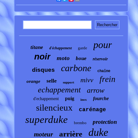
pour
titane
garde
d'échappement
noir
moto
boue
réservoir
carbone
disques
chaîne
frein
mivv
selle
orange
support
echappement
arrow
puig
fourche
d'echappement
inox
silencieux
carénage
superduke
protection
brembo
duke
arrière
moteur