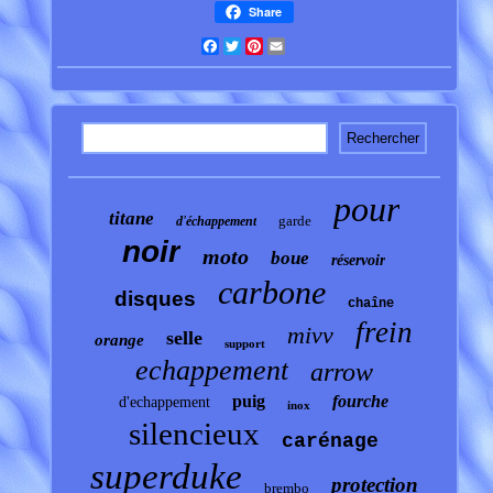
Share
Facebook
Twitter
Pinterest
Email
pour
titane
garde
d'échappement
noir
moto
boue
réservoir
carbone
disques
chaîne
frein
mivv
selle
orange
support
echappement
arrow
puig
fourche
d'echappement
inox
silencieux
carénage
superduke
protection
brembo