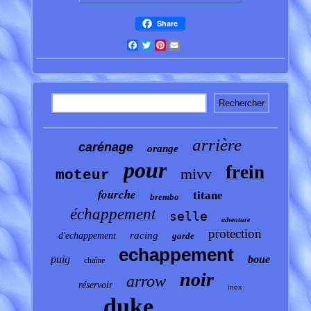
Share
Facebook
Twitter
Pinterest
Email
arrière
carénage
orange
pour
frein
mivv
moteur
fourche
titane
brembo
échappement
selle
adventure
protection
racing
d'echappement
garde
echappement
puig
boue
chaîne
noir
arrow
réservoir
inox
duke