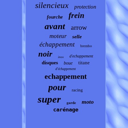
silencieux
protection
frein
fourche
avant
arrow
moteur
selle
échappement
brembo
noir
d'echappement
inox
disques
titane
boue
d'échappement
echappement
pour
racing
super
moto
garde
carénage