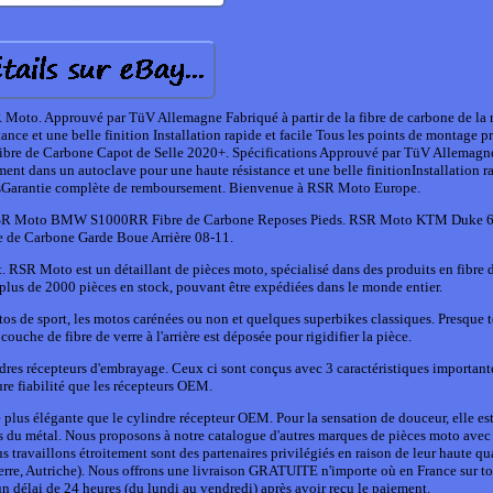
Moto. Approuvé par TüV Allemagne Fabriqué à partir de la fibre de carbone de la 
nce et une belle finition Installation rapide et facile Tous les points de montage pr
bre de Carbone Capot de Selle 2020+. Spécifications Approuvé par TüV Allemagn
ement dans un autoclave pour une haute résistance et une belle finitionInstallation r
résGarantie complète de remboursement. Bienvenue à RSR Moto Europe.
RSR Moto BMW S1000RR Fibre de Carbone Reposes Pieds. RSR Moto KTM Duke 6
 de Carbone Garde Boue Arrière 08-11.
SR Moto est un détaillant de pièces moto, spécialisé dans des produits en fibre 
lus de 2000 pièces en stock, pouvant être expédiées dans le monde entier.
tos de sport, les motos carénées ou non et quelques superbikes classiques. Presque 
couche de fibre de verre à l'arrière est déposée pour rigidifier la pièce.
es récepteurs d'embrayage. Ceux ci sont conçus avec 3 caractéristiques important
re fiabilité que les récepteurs OEM.
lus élégante que le cylindre récepteur OEM. Pour la sensation de douceur, elle es
is du métal. Nous proposons à notre catalogue d'autres marques de pièces moto ave
ravaillons étroitement sont des partenaires privilégiés en raison de leur haute qua
terre, Autriche). Nous offrons une livraison GRATUITE n'importe où en France sur t
un délai de 24 heures (du lundi au vendredi) après avoir reçu le paiement.