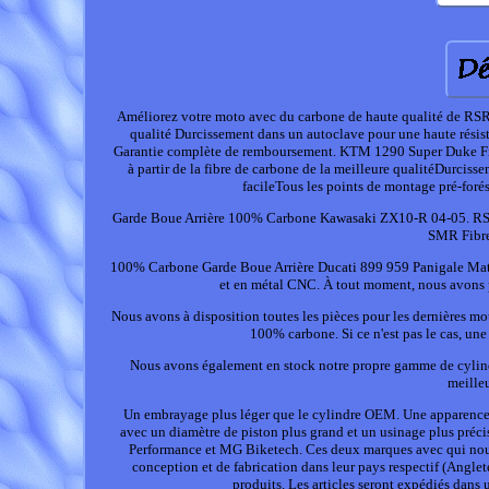
Améliorez votre moto avec du carbone de haute qualité de RSR 
qualité Durcissement dans un autoclave pour une haute résista
Garantie complète de remboursement. KTM 1290 Super Duke Fi
à partir de la fibre de carbone de la meilleure qualitéDurciss
facileTous les points de montage pré-fo
Garde Boue Arrière 100% Carbone Kawasaki ZX10-R 04-05. 
SMR Fibre
100% Carbone Garde Boue Arrière Ducati 899 959 Panigale Mat. R
et en métal CNC. À tout moment, nous avons p
Nous avons à disposition toutes les pièces pour les dernières mo
100% carbone. Si ce n'est pas le cas, une 
Nous avons également en stock notre propre gamme de cylindr
meilleu
Un embrayage plus léger que le cylindre OEM. Une apparence p
avec un diamètre de piston plus grand et un usinage plus préc
Performance et MG Biketech. Ces deux marques avec qui nous t
conception et de fabrication dans leur pays respectif (Angle
produits. Les articles seront expédiés dans 