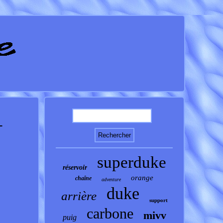
+
superduke
réservoir
orange
chaîne
adventure
duke
arrière
support
carbone
mivv
puig