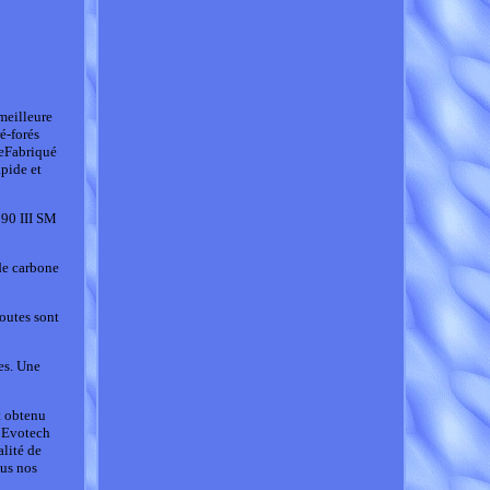
meilleure
é-forés
eFabriqué
apide et
90 III SM
de carbone
toutes sont
es. Une
t obtenu
c Evotech
lité de
ous nos