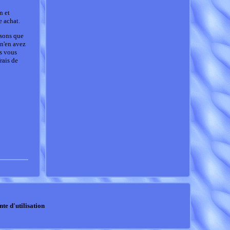
n et
e achat.
ssons que
 n'en avez
us vous
rais de
nte d'utilisation