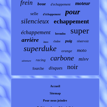
frein
moteur
boue
d'echappement
pour
selle
d'échappement
silencieux
echappement
super
échappement
brembo
arrière
puig
réservoir
chaîne
inox
superduke
moto
orange
carbone
mivv
racing
adventure
noir
disques
fourche
Accueil
Sitemap
Pour nous joindre