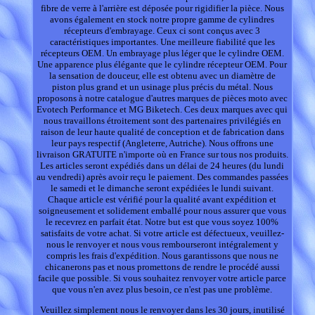
fibre de verre à l'arrière est déposée pour rigidifier la pièce. Nous
avons également en stock notre propre gamme de cylindres
récepteurs d'embrayage. Ceux ci sont conçus avec 3
caractéristiques importantes. Une meilleure fiabilité que les
récepteurs OEM. Un embrayage plus léger que le cylindre OEM.
Une apparence plus élégante que le cylindre récepteur OEM. Pour
la sensation de douceur, elle est obtenu avec un diamètre de
piston plus grand et un usinage plus précis du métal. Nous
proposons à notre catalogue d'autres marques de pièces moto avec
Evotech Performance et MG Biketech. Ces deux marques avec qui
nous travaillons étroitement sont des partenaires privilégiés en
raison de leur haute qualité de conception et de fabrication dans
leur pays respectif (Angleterre, Autriche). Nous offrons une
livraison GRATUITE n'importe où en France sur tous nos produits.
Les articles seront expédiés dans un délai de 24 heures (du lundi
au vendredi) après avoir reçu le paiement. Des commandes passées
le samedi et le dimanche seront expédiées le lundi suivant.
Chaque article est vérifié pour la qualité avant expédition et
soigneusement et solidement emballé pour nous assurer que vous
le recevrez en parfait état. Notre but est que vous soyez 100%
satisfaits de votre achat. Si votre article est défectueux, veuillez-
nous le renvoyer et nous vous rembourseront intégralement y
compris les frais d'expédition. Nous garantissons que nous ne
chicanerons pas et nous promettons de rendre le procédé aussi
facile que possible. Si vous souhaitez renvoyer votre article parce
que vous n'en avez plus besoin, ce n'est pas une problème.
Veuillez simplement nous le renvoyer dans les 30 jours, inutilisé