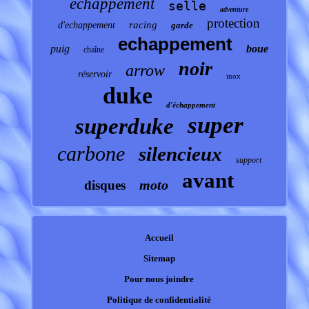
échappement
selle
adventure
protection
racing
d'echappement
garde
echappement
puig
boue
chaîne
noir
arrow
réservoir
inox
duke
d'échappement
super
superduke
carbone
silencieux
support
avant
moto
disques
Accueil
Sitemap
Pour nous joindre
Politique de confidentialité