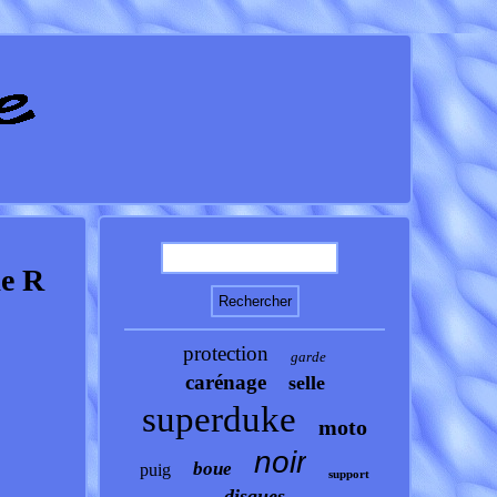
ke R
protection
garde
carénage
selle
superduke
moto
noir
boue
puig
support
disques