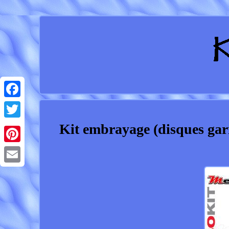
Facebook
Kit embrayage (disques gar
Twitter
Pinterest
Email