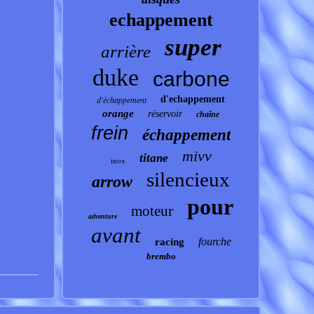
echappement
super
arrière
duke
carbone
d'échappement
d'echappement
orange
réservoir
chaîne
frein
échappement
mivv
titane
inox
silencieux
arrow
pour
moteur
adventure
avant
fourche
racing
brembo