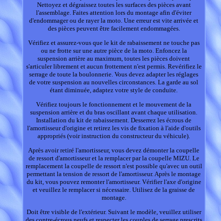
Nettoyez et dégraissez toutes les surfaces des pièces avant
l'assemblage. Faites attention lors du montage afin d'éviter
d'endommager ou de rayer la moto. Une erreur est vite arrivée et
des pièces peuvent être facilement endommagées.
Vérifiez et assurez-vous que le kit de rabaissement ne touche pas
ou ne frotte sur une autre pièce de la moto. Enfoncez la
suspension arrière au maximum, toutes les pièces doivent
s'articuler librement et aucun frottement n'est permis. Revérifiez le
serrage de toute la boulonnerie. Vous devez adapter les réglages
de votre suspension au nouvelles circonstances. La garde au sol
étant diminuée, adaptez votre style de conduite.
Vérifiez toujours le fonctionnement et le mouvement de la
suspension arrière et du bras oscillant avant chaque utilisation.
Installation du kit de rabaissement. Desserrez les écrous de
l'amortisseur d'origine et retirez les vis de fixation à l'aide d'outils
appropriés (voir instruction du constructeur du véhicule).
Après avoir retiré l'amortisseur, vous devez démonter la coupelle
de ressort d'amortisseur et la remplacer par la coupelle MIZU. Le
remplacement la coupelle de ressort n'est possible qu'avec un outil
permettant la tension de ressort de l'amortisseur. Après le montage
du kit, vous pouvez remonter l'amortisseur. Vérifier l'axe d'origine
et veuillez le remplacer si nécessaire. Utilisez de la graisse de
montage.
Doit être visible de l'extérieur. Suivant le modèle, veuillez utiliser
des contre-écrous neufs et respecter les couples de serrage prescrits