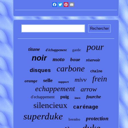
Facebook
Twitter
Pinterest
Email
pour
titane
garde
d'échappement
noir
moto
boue
réservoir
carbone
disques
chaîne
frein
mivv
selle
orange
support
echappement
arrow
puig
fourche
d'echappement
inox
silencieux
carénage
superduke
protection
brembo