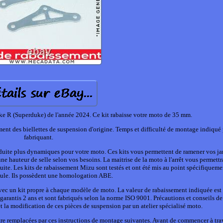
R (Superduke) de l'année 2024. Ce kit rabaisse votre moto de 35 mm.
ent des biellettes de suspension d'origine. Temps et difficulté de montage indiqué 
fabriquant.
duite plus dynamiques pour votre moto. Ces kits vous permettent de ramener vos j
une hauteur de selle selon vos besoins. La maitrise de la moto à l'arrêt vous permett
uite. Les kits de rabaissement Mizu sont testés et ont été mis au point spécifiquem
ule. Ils possèdent une homologation ABE.
 avec un kit propre à chaque modèle de moto. La valeur de rabaissement indiquée es
t garantis 2 ans et sont fabriqués selon la norme ISO 9001. Précautions et conseils d
la modification de ces pièces de suspension par un atelier spécialisé moto.
re remplacées par ces instructions de montage suivantes. Avant de commencer à trav