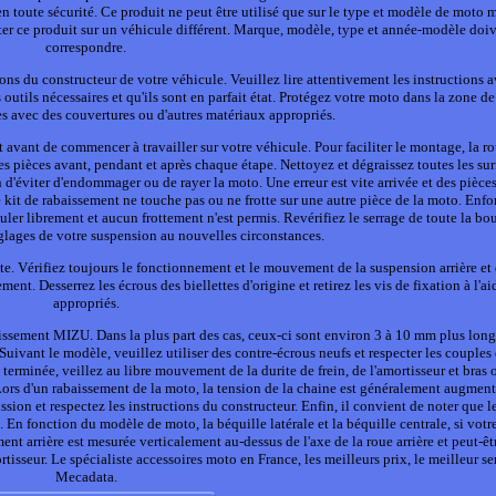
en toute sécurité. Ce produit ne peut être utilisé que sur le type et modèle de moto
onter ce produit sur un véhicule différent. Marque, modèle, type et année-modèle doi
correspondre.
ions du constructeur de votre véhicule. Veuillez lire attentivement les instructions 
utils nécessaires et qu'ils sont en parfait état. Protégez votre moto dans la zone de 
es avec des couvertures ou d'autres matériaux appropriés.
 avant de commencer à travailler sur votre véhicule. Pour faciliter le montage, la ro
les pièces avant, pendant et après chaque étape. Nettoyez et dégraissez toutes les sur
n d'éviter d'endommager ou de rayer la moto. Une erreur est vite arrivée et des pièce
kit de rabaissement ne touche pas ou ne frotte sur une autre pièce de la moto. Enfo
uler librement et aucun frottement n'est permis. Revérifiez le serrage de toute la bo
glages de votre suspension au nouvelles circonstances.
te. Vérifiez toujours le fonctionnement et le mouvement de la suspension arrière et
ent. Desserrez les écrous des biellettes d'origine et retirez les vis de fixation à l'ai
appropriés.
abaissement MIZU. Dans la plus part des cas, ceux-ci sont environ 3 à 10 mm plus lon
r. Suivant le modèle, veuillez utiliser des contre-écrous neufs et respecter les couples
n terminée, veillez au libre mouvement de la durite de frein, de l'amortisseur et bras o
Lors d'un rabaissement de la moto, la tension de la chaine est généralement augment
ssion et respectez les instructions du constructeur. Enfin, il convient de noter que l
le. En fonction du modèle de moto, la béquille latérale et la béquille centrale, si vot
nt arrière est mesurée verticalement au-dessus de l'axe de la roue arrière et peut-êtr
ortisseur. Le spécialiste accessoires moto en France, les meilleurs prix, le meilleur s
Mecadata.