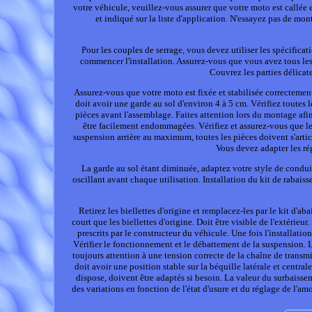
votre véhicule, veuillez-vous assurer que votre moto est callée 
et indiqué sur la liste d'application. N'essayez pas de m
Pour les couples de serrage, vous devez utiliser les spécificat
commencer l'installation. Assurez-vous que vous avez tous les o
Couvrez les parties délicat
Assurez-vous que votre moto est fixée et stabilisée correctement
doit avoir une garde au sol d'environ 4 à 5 cm. Vérifiez toutes 
pièces avant l'assemblage. Faites attention lors du montage afi
être facilement endommagées. Vérifiez et assurez-vous que le 
suspension arrière au maximum, toutes les pièces doivent s'artic
Vous devez adapter les ré
La garde au sol étant diminuée, adaptez votre style de condui
oscillant avant chaque utilisation. Installation du kit de rabaissem
Retirez les biellettes d'origine et remplacez-les par le kit d'
court que les biellettes d'origine. Doit être visible de l'extérieu
prescrits par le constructeur du véhicule. Une fois l'installatio
Vérifier le fonctionnement et le débattement de la suspension. 
toujours attention à une tension correcte de la chaîne de transmi
doit avoir une position stable sur la béquille latérale et centra
dispose, doivent être adaptés si besoin. La valeur du surbaisseme
des variations en fonction de l'état d'usure et du réglage de l'am