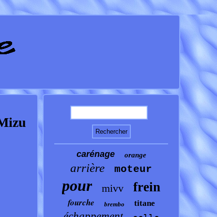
 Mizu
carénage
orange
arrière
moteur
pour
frein
mivv
fourche
titane
brembo
échappement