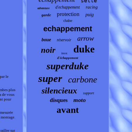
selle
racing
d'echappement
adventure
protection
puig
garde
chaîne
echappement
arrow
boue
réservoir
duke
noir
inox
d'échappement
superduke
super
par le
carbone
silencieux
ambes plus
support
ra de vous
moto
ent pour
disques
avant
t mesurée
e montage.
ailler sur