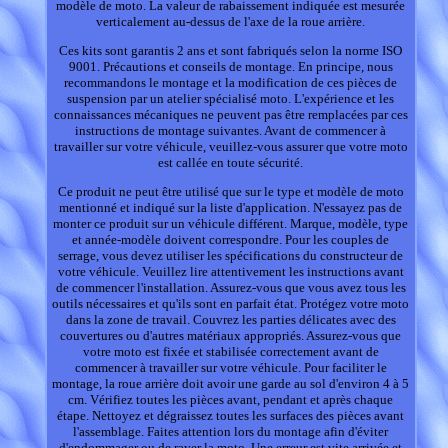
modèle de moto. La valeur de rabaissement indiquée est mesurée
verticalement au-dessus de l'axe de la roue arrière.
Ces kits sont garantis 2 ans et sont fabriqués selon la norme ISO
9001. Précautions et conseils de montage. En principe, nous
recommandons le montage et la modification de ces pièces de
suspension par un atelier spécialisé moto. L'expérience et les
connaissances mécaniques ne peuvent pas être remplacées par ces
instructions de montage suivantes. Avant de commencer à
travailler sur votre véhicule, veuillez-vous assurer que votre moto
est callée en toute sécurité.
Ce produit ne peut être utilisé que sur le type et modèle de moto
mentionné et indiqué sur la liste d'application. N'essayez pas de
monter ce produit sur un véhicule différent. Marque, modèle, type
et année-modèle doivent correspondre. Pour les couples de
serrage, vous devez utiliser les spécifications du constructeur de
votre véhicule. Veuillez lire attentivement les instructions avant
de commencer l'installation. Assurez-vous que vous avez tous les
outils nécessaires et qu'ils sont en parfait état. Protégez votre moto
dans la zone de travail. Couvrez les parties délicates avec des
couvertures ou d'autres matériaux appropriés. Assurez-vous que
votre moto est fixée et stabilisée correctement avant de
commencer à travailler sur votre véhicule. Pour faciliter le
montage, la roue arrière doit avoir une garde au sol d'environ 4 à 5
cm. Vérifiez toutes les pièces avant, pendant et après chaque
étape. Nettoyez et dégraissez toutes les surfaces des pièces avant
l'assemblage. Faites attention lors du montage afin d'éviter
d'endommager ou de rayer la moto. Une erreur est vite arrivée et