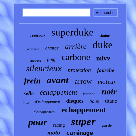
superduke
réservoir
chaîne
duke
arrière
orange
adventure
carbone
mivv
puig
support
silencieux
protection
fourche
avant
frein
arrow
moteur
noir
échappement
selle
brembo
disques
titane
boue
d'echappement
inox
echappement
d'échappement
super
pour
garde
racing
moto
carénage