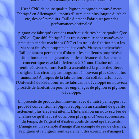
Usiné CNC de haute qualité Pignon et pignon éprouvé merci
Fabriqué en Allemagne! - moins d'usure, une plus longue durée de
vie, des coûts réduits. Taille diamant Fabriquer pour des
performances optimales!
- pignon est fabriqué avec des matériaux de très haute qualité Qste
420 ou Qste 460 fabriqué. Les trous centraux sont usinés avec
précision sur des machines CNC et les trous de fixation pour les
vis sont fraisés et proprement ébavurés. Vitesses enclenchées
Taille diamant permettent d'obtenir les meilleures propriétés de
fonctionnement et garantissent des tolérances de battement
concentrique et axial inférieures à 0,1 mm. Chaîne robuste
renforcée avec serrure. Facile à assembler à la place des pièces
d'origine. Les circuits plus longs sont à nouveau plus sûrs et plus
amusants! À propos de la fabrication : En collaboration avec
l'Université de Paderborn, notre fabricant a développé un nouveau
procédé de fabrication pour les engrenages de pignon et pignons
développé.
Un procédé de production innovant avec du fraisé par rapport au
procédé conventionnel pignon et pignon un standard de qualité
nettement plus élevé est atteint. L'Interwall où un nouveau Jeu de
chaînes ce qu'il faut est donc bien plus grand! Vous économisez
du temps, de l'argent et d'autres coûts de montage fréquents.
(L'image est un exemple d'image d'un exemple de jeu de chaînes,
le pignon et le pignon sont également des exemples d'images).