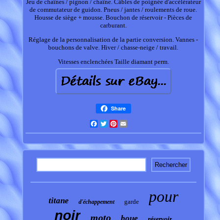
Jeu de chaînes / pignon / chaîne. Câbles de poignée d'accélérateur
de commutateur de guidon. Pneus / jantes / roulements de roue.
Housse de siège + mousse. Bouchon de réservoir - Pièces de
carburant.
Réglage de la personnalisation de la partie conversion. Vannes -
bouchons de valve. Hiver / chasse-neige / travail.
Vitesses enclenchées Taille diamant perm.
Share
Facebook
Twitter
Pinterest
Email
pour
titane
garde
d'échappement
noir
moto
boue
réservoir