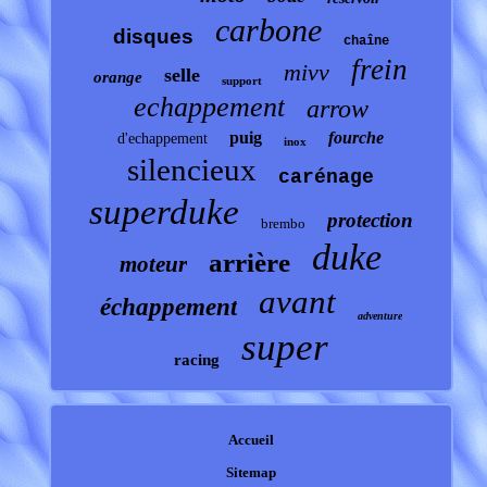
carbone
disques
chaîne
frein
mivv
selle
orange
support
echappement
arrow
puig
fourche
d'echappement
inox
silencieux
carénage
superduke
protection
brembo
duke
arrière
moteur
avant
échappement
adventure
super
racing
Accueil
Sitemap