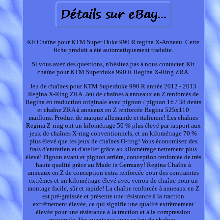
Kit Chaîne pour KTM Super Duke 990 R regina X-Anneau. Cette
fiche produit a été automatiquement traduite.
Si vous avez des questions, n'hésitez pas à nous contacter. Kit
chaîne pour KTM Superduke 990 R Regina X-Ring ZRA.
Jeu de chaînes pour KTM Superduke 990 R année 2012 - 2013
Regina X-Ring ZRA. Jeu de chaînes à anneaux en Z renforcés de
Regina en traduction originale avec pignon / pignon 16 / 38 dents
et chaîne ZRA à anneaux en Z renforcée Regina 525x110
maillons. Produit de marque allemande et italienne! Les chaînes
Regina Z-ring ont un kilométrage 50 % plus élevé par rapport aux
jeux de chaînes X-ring conventionnels, et un kilométrage 70 %
plus élevé que les jeux de chaînes O-ring! Vous économisez des
frais d'entretien et d'atelier grâce au kilométrage nettement plus
élevé! Pignon avant et pignon arrière, conception renforcée de très
haute qualité grâce au Made in Germany! Regina Chaîne à
anneaux en Z de conception extra renforcée pour des contraintes
extrêmes et un kilométrage élevé avec verrou de chaîne pour un
montage facile, sûr et rapide! La chaîne renforcée à anneaux en Z
est pré-graissée et présente une résistance à la traction
extrêmement élevée, ce qui signifie une qualité extrêmement
élevée pour une résistance à la traction et à la compression
maximale. Vos avantages avec ce jeu de chaînes.