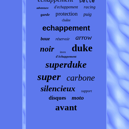
selle
racing
d'echappement
adventure
protection
puig
garde
chaîne
echappement
arrow
boue
réservoir
duke
noir
inox
d'échappement
superduke
super
carbone
silencieux
support
moto
disques
avant