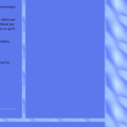
oncentrique
e fabricant
raisé par
s ce qu'il
chaîne.
our les