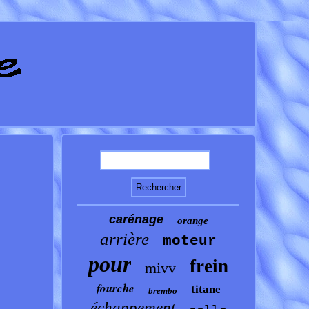
carénage
orange
arrière
moteur
pour
frein
mivv
fourche
titane
brembo
échappement