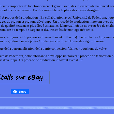
lleures propriétés de fonctionnement et garantissent des tolérances de battement c
 renforcée avec serrure. Facile à assembler à la place des pièces d'origine.
s! À propos de la production : En collaboration avec l'Université de Paderborn, notr
ages de pignon et pignons développé. Un procédé de production innovant avec du f
e qualité nettement plus élevé est atteint. L'Interwall où un nouveau Jeu de chaîne
nomisez du temps, de l'argent et d'autres coûts de montage fréquents.
s, le pignon et le pignon sont visuellement différents). Jeu de chaînes / pignon / 
r de guidon. Pneus / jantes / roulements de roue. Housse de siège + mousse.
ge de la personnalisation de la partie conversion. Vannes - bouchons de valve.
ersité de Paderborn, notre fabricant a développé un nouveau procédé de fabrication p
s développé. Un procédé de production innovant avec du fr.
Share