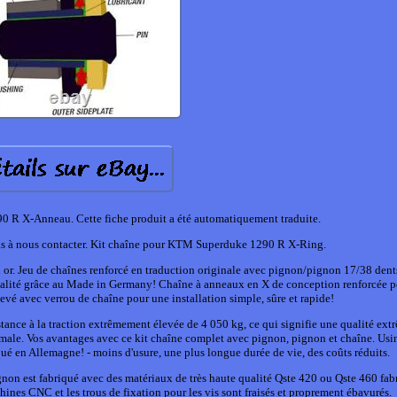
 R X-Anneau. Cette fiche produit a été automatiquement traduite.
pas à nous contacter. Kit chaîne pour KTM Superduke 1290 R X-Ring.
r. Jeu de chaînes renforcé en traduction originale avec pignon/pignon 17/38 dent
 qualité grâce au Made in Germany! Chaîne à anneaux en X de conception renforcée p
evé avec verrou de chaîne pour une installation simple, sûre et rapide!
istance à la traction extrêmement élevée de 4 050 kg, ce qui signifie une qualité ex
ximale. Vos avantages avec ce kit chaîne complet avec pignon, pignon et chaîne. Us
é en Allemagne! - moins d'usure, une plus longue durée de vie, des coûts réduits.
non est fabriqué avec des matériaux de très haute qualité Qste 420 ou Qste 460 fab
hines CNC et les trous de fixation pour les vis sont fraisés et proprement ébavurés.