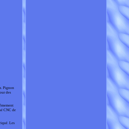
s. Pignon
our des
trêmement
iné CNC de
riqué. Les