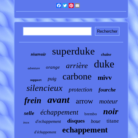
Facebook
Twitter
Pinterest
Email
superduke
réservoir
chaîne
duke
arrière
orange
adventure
carbone
mivv
puig
support
silencieux
protection
fourche
avant
frein
arrow
moteur
noir
échappement
selle
brembo
disques
titane
boue
d'echappement
inox
echappement
d'échappement