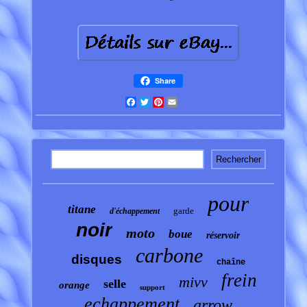
Share
Facebook
Twitter
Pinterest
Email
pour
titane
garde
d'échappement
noir
moto
boue
réservoir
carbone
disques
chaîne
frein
mivv
selle
orange
support
echappement
arrow