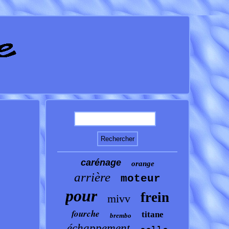
carénage
orange
arrière
moteur
pour
frein
mivv
fourche
titane
brembo
échappement