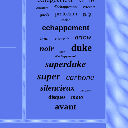
selle
racing
d'echappement
adventure
protection
puig
garde
chaîne
echappement
arrow
boue
réservoir
duke
noir
inox
d'échappement
superduke
super
carbone
silencieux
support
moto
disques
avant