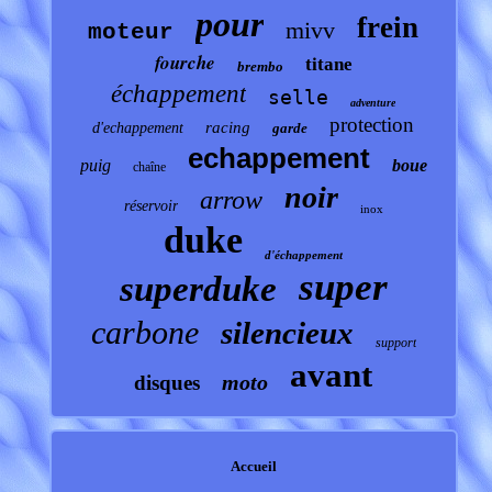
pour
frein
mivv
moteur
fourche
titane
brembo
échappement
selle
adventure
protection
racing
d'echappement
garde
echappement
puig
boue
chaîne
noir
arrow
réservoir
inox
duke
d'échappement
super
superduke
carbone
silencieux
support
avant
moto
disques
Accueil