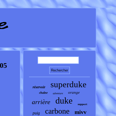
05
superduke
réservoir
orange
chaîne
adventure
duke
arrière
support
carbone
mivv
puig