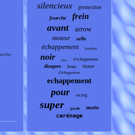
silencieux
protection
frein
fourche
avant
arrow
moteur
selle
échappement
brembo
oit être
noir
d'echappement
inox
disques
titane
boue
d'échappement
echappement
pour
racing
super
moto
garde
carénage