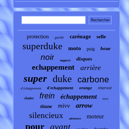
protection
carénage
selle
garde
superduke
moto
boue
puig
noir
disques
support
echappement
arrière
super
duke
carbone
orange
d'échappement
d'echappement
réservoir
frein
échappement
chaîne
inox
arrow
mivv
titane
silencieux
moteur
adventure
pour
avant