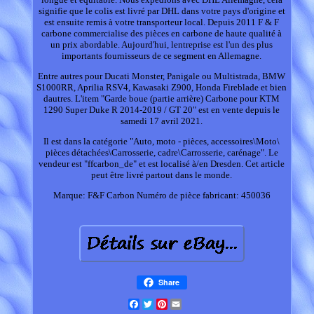
signifie que le colis est livré par DHL dans votre pays d'origine et
est ensuite remis à votre transporteur local. Depuis 2011 F & F
carbone commercialise des pièces en carbone de haute qualité à
un prix abordable. Aujourd'hui, lentreprise est l'un des plus
importants fournisseurs de ce segment en Allemagne.
Entre autres pour Ducati Monster, Panigale ou Multistrada, BMW
S1000RR, Aprilia RSV4, Kawasaki Z900, Honda Fireblade et bien
dautres. L'item "Garde boue (partie arrière) Carbone pour KTM
1290 Super Duke R 2014-2019 / GT 20" est en vente depuis le
samedi 17 avril 2021.
Il est dans la catégorie "Auto, moto - pièces, accessoires\Moto\
pièces détachées\Carrosserie, cadre\Carrosserie, carénage". Le
vendeur est "ffcarbon_de" et est localisé à/en Dresden. Cet article
peut être livré partout dans le monde.
Marque: F&F Carbon
Numéro de pièce fabricant: 450036
Share
Facebook
Twitter
Pinterest
Email