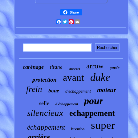
Share
Facebook
Twitter
Pinterest
Email
arrow
carénage
titane
garde
support
duke
avant
protection
frein
moteur
boue
d'echappement
pour
selle
d'échappement
silencieux
echappement
super
échappement
brembo
arrière