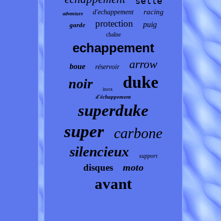
selle
racing
d'echappement
adventure
protection
puig
garde
chaîne
echappement
arrow
boue
réservoir
duke
noir
inox
d'échappement
superduke
super
carbone
silencieux
support
moto
disques
avant