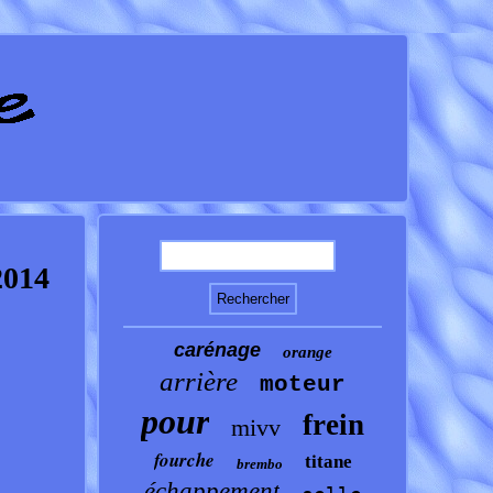
2014
carénage
orange
arrière
moteur
pour
frein
mivv
fourche
titane
brembo
échappement