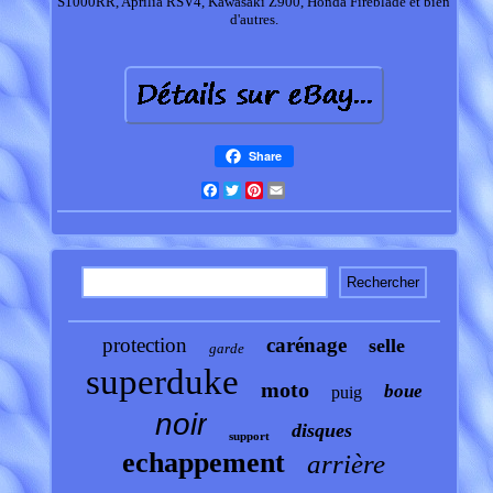
S1000RR, Aprilia RSV4, Kawasaki Z900, Honda Fireblade et bien
d'autres.
Share
Facebook
Twitter
Pinterest
Email
protection
carénage
selle
garde
superduke
moto
boue
puig
noir
disques
support
echappement
arrière