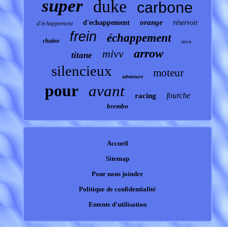
super
duke
carbone
orange
d'échappement
d'echappement
réservoir
frein
échappement
chaîne
inox
arrow
mivv
titane
silencieux
moteur
adventure
pour
avant
fourche
racing
brembo
Accueil
Sitemap
Pour nous joindre
Politique de confidentialité
Entente d'utilisation