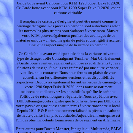
Garde boue avant Carbone pour KTM 1290 Super Duke R 2020.
Ce Garde boue avant pour KTM 1290 Super Duke R 2020- est en
carbone véritable.
Il remplace le carénage d'origine et peut être monté comme le
carénage d'origine. Nos pièces en carbone sont autoclavées selon
les normes les plus strictes pour s'adapter à votre moto. Vous et
votre KTM pouvez également profiter des avantages de ce
matériau unique - un énorme gain de poids et une rigidité accrue,
ainsi que l'aspect unique de la surface en carbone.
Ce Garde boue avant est disponible dans la variante suivante :
Type de tissage: Toile Contraignant Terminer: Mat Généralement,
le Garde boue avant est également proposé avec différents types et
finitions de tissage. Si vous êtes intéressé par une autre variante,
veuillez nous contacter. Nous nous ferons un plaisir de vous
conseiller sur les différentes versions et les disponibilités
respectives. Découvrez également les autres pièces de carénage de
votre 1290 Super Duke R 2020- dans notre assortiment
maintenant et découvrez les possibilités qu'offre le carbone.
Politique de retour longue et équitable. Nous expédions avec
DHL Allemagne, cela signifie que le colis est livré par DHL dans
votre pays d'origine et est ensuite remis à votre transporteur local.
Depuis 2011 F & F carbone commercialise des pièces en carbone
de haute qualité à un prix abordable. Aujourd'hui, l'entreprise est
l'un des plus importants fournisseurs de ce segment en Allemagne.
Entre autres pour Ducati Monster, Panigale ou Multistrada, BMW