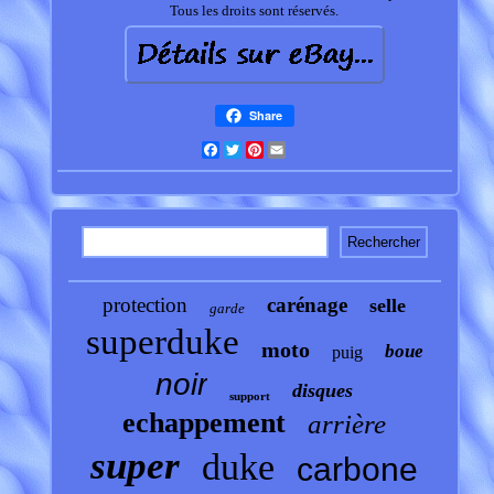
Tous les droits sont réservés.
Share
Facebook
Twitter
Pinterest
Email
protection
carénage
selle
garde
superduke
moto
boue
puig
noir
disques
support
echappement
arrière
super
duke
carbone