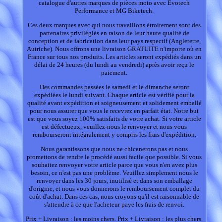
catalogue d'autres marques de pièces moto avec Evotech
Performance et MG Biketech.
Ces deux marques avec qui nous travaillons étroitement sont des
partenaires privilégiés en raison de leur haute qualité de
conception et de fabrication dans leur pays respectif (Angleterre,
Autriche). Nous offrons une livraison GRATUITE n'importe où en
France sur tous nos produits. Les articles seront expédiés dans un
délai de 24 heures (du lundi au vendredi) après avoir reçu le
paiement.
Des commandes passées le samedi et le dimanche seront
expédiées le lundi suivant. Chaque article est vérifié pour la
qualité avant expédition et soigneusement et solidement emballé
pour nous assurer que vous le recevrez en parfait état. Notre but
est que vous soyez 100% satisfaits de votre achat. Si votre article
est défectueux, veuillez-nous le renvoyer et nous vous
rembourseront intégralement y compris les frais d'expédition.
Nous garantissons que nous ne chicanerons pas et nous
promettons de rendre le procédé aussi facile que possible. Si vous
souhaitez renvoyer votre article parce que vous n'en avez plus
besoin, ce n'est pas une problème. Veuillez simplement nous le
renvoyer dans les 30 jours, inutilisé et dans son emballage
d'origine, et nous vous donnerons le remboursement complet du
coût d'achat. Dans ces cas, nous croyons qu'il est raisonnable de
s'attendre à ce que l'acheteur paye les frais de renvoi.
Prix + Livraison : les moins chers. Prix + Livraison : les plus chers.