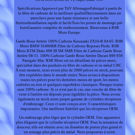
Spécifications Approuvé par TüV AllemagneFabriqué à partir de
la fibre de carbone de la meilleure qualitéDurcissement dans un
autoclave pour une haute résistance et une belle
finitionInstallation rapide et facileTous les points de montage pré-
forésGarantie complète de remboursement. Bienvenue à RSR
Moto Europe.
Garde Boue Arrière 100% Carbone Kawasaki ZX10-R 04-05. RSR
Moto BMW S1000RR Fibre de Carbone Reposes Pieds. RSR
Moto KTM Duke 690 III SM SMR Fibre de Carbone Garde Boue
Arrière 08-11. 100% Carbone Garde Boue Arrière Ducati 899 959
Panigale Mat. RSR Moto est un détaillant de pièces moto,
spécialisé dans des produits en fibre de carbone et en métal CNC.
À tout moment, nous avons plus de 2000 pièces en stock, pouvant
être expédiées dans le monde entier. Nous avons à disposition
toutes les pièces pour les dernières motos de sport, les motos
carénées ou non et quelques superbikes classiques. Presque toutes
sont 100% carbone. Si ce n'est pas le cas, une couche de fibre de
verre à l'arrière est déposée pour rigidifier la pièce. Nous avons
également en stock notre propre gamme de cylindres récepteurs
d'embrayage. Ceux ci sont conçus avec 3 caractéristiques
importantes. Une meilleure fiabilité que les récepteurs OEM.
Un embrayage plus léger que le cylindre OEM. Une apparence
plus élégante que le cylindre récepteur OEM. Pour la sensation de
douceur, elle est obtenu avec un diamètre de piston plus grand et
un usinage plus précis du métal. Nous proposons à notre