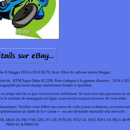
ke R Hugger 2014 à 2016 B276. Item: Fibre de carbone arrière Hugger.
Retiré de : KTM Super Duke R 1290. Pour s'adapter à la gamme d'années : 2014 à 201
hotographié par notre équipe entièrement formée et qualifiée.
s en temps réel de ce que vous recevrez réellement. Si vous avez des questions ou 
 via le système de messagerie en ligne, nous serons toujours heureux de vous aider.
ritanniques. Veuillez vous référer aux zones de code postal ci-dessous, ces zones se
upplémentaires au stade de la « caisse » - ou une demande manuelle sera envoyée.
-38, AB44-56, FK17-99, G83, IV1-28, IV30-39, IV52-54, IV63, KW1-14, PA21-40 
PH30-41 & PH49-50.