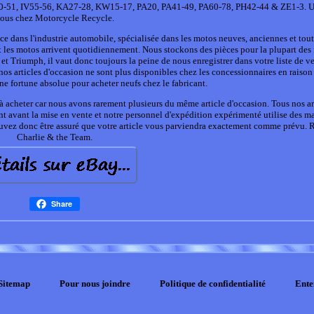
V40-51, IV55-56, KA27-28, KW15-17, PA20, PA41-49, PA60-78, PH42-44 & ZE1-3. U
ous chez Motorcycle Recycle.
 dans l'industrie automobile, spécialisée dans les motos neuves, anciennes et tout 
s motos arrivent quotidiennement. Nous stockons des pièces pour la plupart des f
t Triumph, il vaut donc toujours la peine de nous enregistrer dans votre liste de v
s articles d'occasion ne sont plus disponibles chez les concessionnaires en raison 
e fortune absolue pour acheter neufs chez le fabricant.
 acheter car nous avons rarement plusieurs du même article d'occasion. Tous nos ar
nt avant la mise en vente et notre personnel d'expédition expérimenté utilise des m
ouvez donc être assuré que votre article vous parviendra exactement comme prévu. 
Charlie & the Team.
Share
Sitemap
Pour nous joindre
Politique de confidentialité
Ente