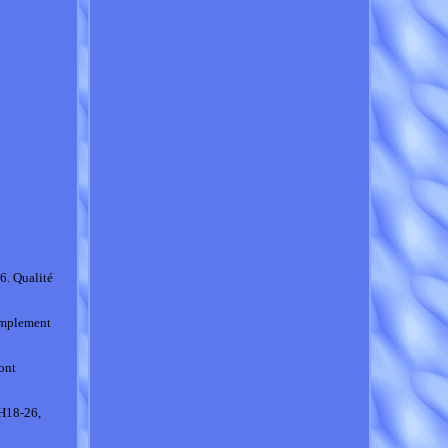
6. Qualité
simplement
ront
PH18-26,