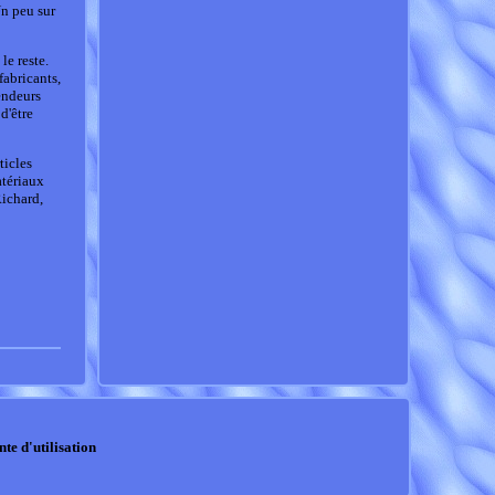
n peu sur
le reste.
abricants,
endeurs
d'être
ticles
atériaux
Richard,
nte d'utilisation