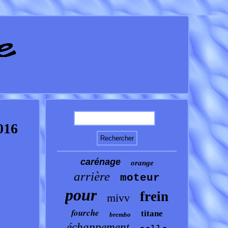
016
carénage
orange
arrière
moteur
pour
frein
mivv
fourche
titane
brembo
échappement