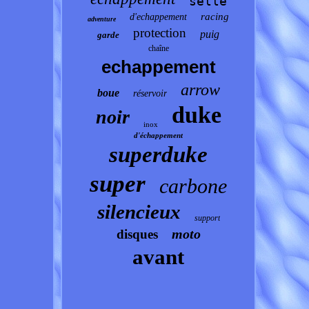
selle
racing
d'echappement
adventure
protection
puig
garde
chaîne
echappement
arrow
boue
réservoir
duke
noir
inox
d'échappement
superduke
super
carbone
silencieux
support
moto
disques
avant