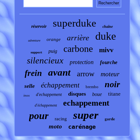
superduke
réservoir
chaîne
duke
arrière
orange
adventure
carbone
mivv
puig
support
silencieux
protection
fourche
avant
frein
arrow
moteur
noir
échappement
selle
brembo
disques
titane
boue
d'echappement
inox
echappement
d'échappement
super
pour
garde
racing
moto
carénage