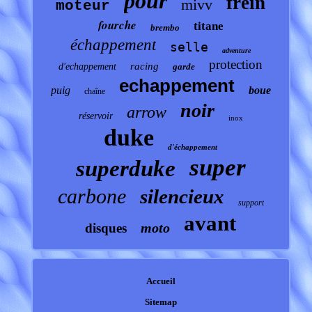
pour
frein
mivv
moteur
fourche
titane
brembo
échappement
selle
adventure
protection
racing
d'echappement
garde
echappement
puig
boue
chaîne
noir
arrow
réservoir
inox
duke
d'échappement
super
superduke
carbone
silencieux
support
avant
moto
disques
Accueil
Sitemap