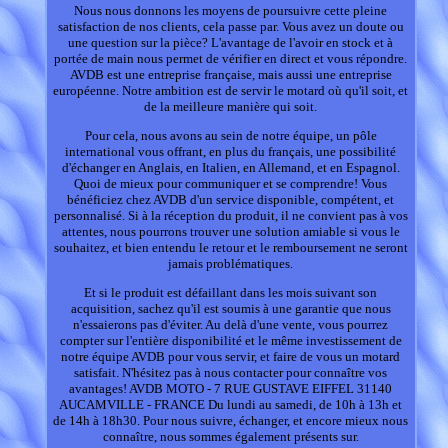
Nous nous donnons les moyens de poursuivre cette pleine
satisfaction de nos clients, cela passe par. Vous avez un doute ou
une question sur la pièce? L'avantage de l'avoir en stock et à
portée de main nous permet de vérifier en direct et vous répondre.
AVDB est une entreprise française, mais aussi une entreprise
européenne. Notre ambition est de servir le motard où qu'il soit, et
de la meilleure manière qui soit.
Pour cela, nous avons au sein de notre équipe, un pôle
international vous offrant, en plus du français, une possibilité
d'échanger en Anglais, en Italien, en Allemand, et en Espagnol.
Quoi de mieux pour communiquer et se comprendre! Vous
bénéficiez chez AVDB d'un service disponible, compétent, et
personnalisé. Si à la réception du produit, il ne convient pas à vos
attentes, nous pourrons trouver une solution amiable si vous le
souhaitez, et bien entendu le retour et le remboursement ne seront
jamais problématiques.
Et si le produit est défaillant dans les mois suivant son
acquisition, sachez qu'il est soumis à une garantie que nous
n'essaierons pas d'éviter. Au delà d'une vente, vous pourrez
compter sur l'entière disponibilité et le même investissement de
notre équipe AVDB pour vous servir, et faire de vous un motard
satisfait. N'hésitez pas à nous contacter pour connaître vos
avantages! AVDB MOTO - 7 RUE GUSTAVE EIFFEL 31140
AUCAMVILLE - FRANCE Du lundi au samedi, de 10h à 13h et
de 14h à 18h30. Pour nous suivre, échanger, et encore mieux nous
connaître, nous sommes également présents sur.