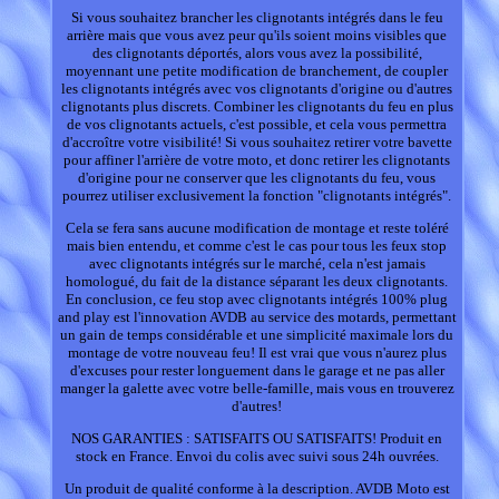
Si vous souhaitez brancher les clignotants intégrés dans le feu
arrière mais que vous avez peur qu'ils soient moins visibles que
des clignotants déportés, alors vous avez la possibilité,
moyennant une petite modification de branchement, de coupler
les clignotants intégrés avec vos clignotants d'origine ou d'autres
clignotants plus discrets. Combiner les clignotants du feu en plus
de vos clignotants actuels, c'est possible, et cela vous permettra
d'accroître votre visibilité! Si vous souhaitez retirer votre bavette
pour affiner l'arrière de votre moto, et donc retirer les clignotants
d'origine pour ne conserver que les clignotants du feu, vous
pourrez utiliser exclusivement la fonction "clignotants intégrés".
Cela se fera sans aucune modification de montage et reste toléré
mais bien entendu, et comme c'est le cas pour tous les feux stop
avec clignotants intégrés sur le marché, cela n'est jamais
homologué, du fait de la distance séparant les deux clignotants.
En conclusion, ce feu stop avec clignotants intégrés 100% plug
and play est l'innovation AVDB au service des motards, permettant
un gain de temps considérable et une simplicité maximale lors du
montage de votre nouveau feu! Il est vrai que vous n'aurez plus
d'excuses pour rester longuement dans le garage et ne pas aller
manger la galette avec votre belle-famille, mais vous en trouverez
d'autres!
NOS GARANTIES : SATISFAITS OU SATISFAITS! Produit en
stock en France. Envoi du colis avec suivi sous 24h ouvrées.
Un produit de qualité conforme à la description. AVDB Moto est