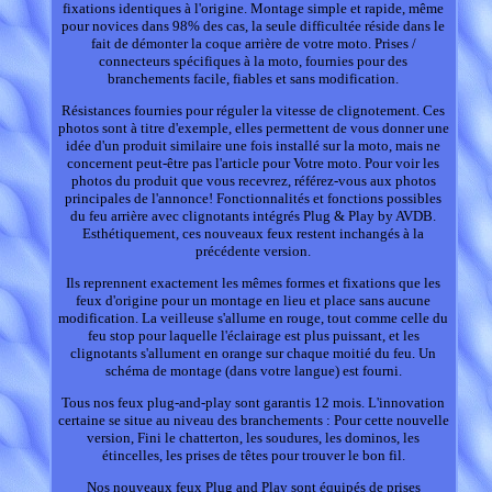
fixations identiques à l'origine. Montage simple et rapide, même
pour novices dans 98% des cas, la seule difficultée réside dans le
fait de démonter la coque arrière de votre moto. Prises /
connecteurs spécifiques à la moto, fournies pour des
branchements facile, fiables et sans modification.
Résistances fournies pour réguler la vitesse de clignotement. Ces
photos sont à titre d'exemple, elles permettent de vous donner une
idée d'un produit similaire une fois installé sur la moto, mais ne
concernent peut-être pas l'article pour Votre moto. Pour voir les
photos du produit que vous recevrez, référez-vous aux photos
principales de l'annonce! Fonctionnalités et fonctions possibles
du feu arrière avec clignotants intégrés Plug & Play by AVDB.
Esthétiquement, ces nouveaux feux restent inchangés à la
précédente version.
Ils reprennent exactement les mêmes formes et fixations que les
feux d'origine pour un montage en lieu et place sans aucune
modification. La veilleuse s'allume en rouge, tout comme celle du
feu stop pour laquelle l'éclairage est plus puissant, et les
clignotants s'allument en orange sur chaque moitié du feu. Un
schéma de montage (dans votre langue) est fourni.
Tous nos feux plug-and-play sont garantis 12 mois. L'innovation
certaine se situe au niveau des branchements : Pour cette nouvelle
version, Fini le chatterton, les soudures, les dominos, les
étincelles, les prises de têtes pour trouver le bon fil.
Nos nouveaux feux Plug and Play sont équipés de prises