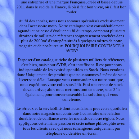
une entreprise et une marque Française, créée et basée depuis
2011 dans le sud de la France, là où il fait bon vivre, où il fait bon
rouler.
Au fil des années, nous nous sommes spécialisés exclusivement
dans l'accessoire moto. Notre catalogue s'est considérablement
agrandi et ne cesse d'évoluer au fil du temps, comptant plusieurs
dizaines de milliers de références soigneusement stockées dans
plus de 2000m² d'entrepôts situés à quelques mètres de notre
magasin et de nos bureaux. POURQUOI FAIRE CONFIANCE À
AVDB?
Disposer d'un catalogue riche de plusieurs milliers de références,
c'est bien, mais pour AVDB, c'est insuffisant. Il est pour nous
indispensable de les avoir disponibles en Stock. Nous vendons
donc Uniquement des produits que nous sommes à même de vous
livrer sans délai. Lorsque vous commandez sur notre boutique,
nous expédions votre colis sous 24h. Et si une erreur de stock
devait arriver, alors nous mettrons tout en ouvre, sous 24h
également, pour trouver ensemble La solution qui vous
convienne.
Le sérieux et la serviabilité dont nous faisons preuve au quotidien
dans notre magasin ont contribué à construire une relation
durable, et de confiance avec les motards de notre région. Nous
appliquons cette même passion et cette même philosophie avec
tous les clients avec qui nous échangeons uniquement par
téléphone ou derrière un écran.