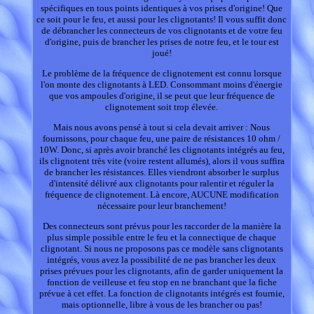
spécifiques en tous points identiques à vos prises d'origine! Que
ce soit pour le feu, et aussi pour les clignotants! Il vous suffit donc
de débrancher les connecteurs de vos clignotants et de votre feu
d'origine, puis de brancher les prises de notre feu, et le tour est
joué!
Le problème de la fréquence de clignotement est connu lorsque
l'on monte des clignotants à LED. Consommant moins d'énergie
que vos ampoules d'origine, il se peut que leur fréquence de
clignotement soit trop élevée.
Mais nous avons pensé à tout si cela devait arriver : Nous
fournissons, pour chaque feu, une paire de résistances 10 ohm /
10W. Donc, si après avoir branché les clignotants intégrés au feu,
ils clignotent très vite (voire restent allumés), alors il vous suffira
de brancher les résistances. Elles viendront absorber le surplus
d'intensité délivré aux clignotants pour ralentir et réguler la
fréquence de clignotement. Là encore, AUCUNE modification
nécessaire pour leur branchement!
Des connecteurs sont prévus pour les raccorder de la manière la
plus simple possible entre le feu et la connectique de chaque
clignotant. Si nous ne proposons pas ce modèle sans clignotants
intégrés, vous avez la possibilité de ne pas brancher les deux
prises prévues pour les clignotants, afin de garder uniquement la
fonction de veilleuse et feu stop en ne branchant que la fiche
prévue à cet effet. La fonction de clignotants intégrés est fournie,
mais optionnelle, libre à vous de les brancher ou pas!