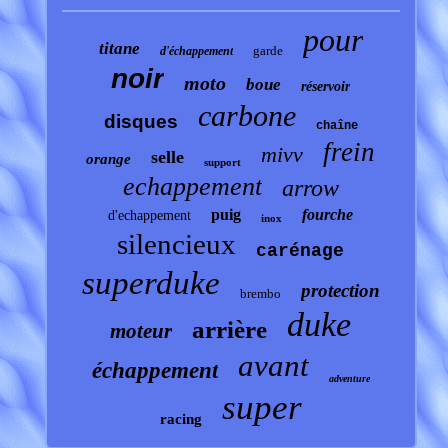
pour
titane
garde
d'échappement
noir
moto
boue
réservoir
carbone
disques
chaîne
frein
mivv
selle
orange
support
echappement
arrow
puig
fourche
d'echappement
inox
silencieux
carénage
superduke
protection
brembo
duke
arrière
moteur
avant
échappement
adventure
super
racing