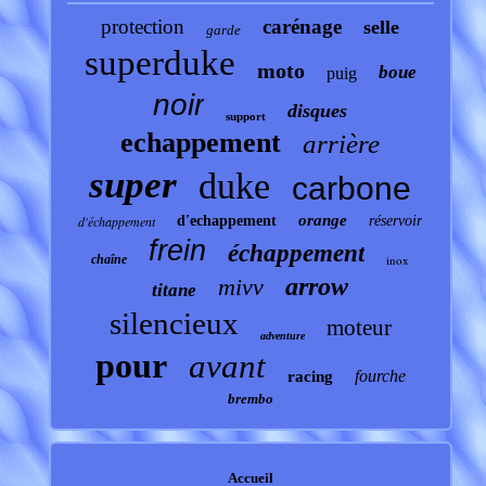
protection
carénage
selle
garde
superduke
moto
boue
puig
noir
disques
support
echappement
arrière
super
duke
carbone
orange
d'échappement
d'echappement
réservoir
frein
échappement
chaîne
inox
arrow
mivv
titane
silencieux
moteur
adventure
pour
avant
fourche
racing
brembo
Accueil