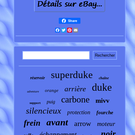
Share
Facebook
Twitter
Pinterest
Email
superduke
réservoir
chaîne
duke
arrière
orange
adventure
carbone
mivv
puig
support
silencieux
protection
fourche
avant
frein
arrow
moteur
noir
échappement