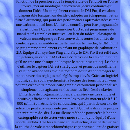
fonction de la pression et de la température de l'endroit où l'on se
trouve, mer ou montagne par exemple, deux contraires qui
donnent l'idée. Un complément comme le DM Pro, il est alors
indispensable lorsque l'on décide d'adopter un échappement et un
filtre à air racing, qui pour des performances optimales nécessitent
une carburation ad hoc. L'unité de contrôle peut être programmée
à partir d'un PC, via la connexion USB et est programmée de
manière très simple et intuitive : au lieu du tableau classique de
valeurs numériques que l'on trouve dans toutes les unités de
contrôle programmables actuellement sur le marché, le DM Pro il
se programme simplement en créant un graphique de carburation
2D. Équipé d'un système Plug and Play, le DM Pro il est relié aux
injecteurs, au capteur IAT et au 12v dérivé de la clé (pour éviter
qu'il ne crée une absorption lorsque le moteur est éteint). Le choix
d'utiliser le capteur IAT est stratégique, et permet de modifier la
valeur d'avance sans avoir le moindre doute d'endommager le
moteur avec des réglages mal réglés trop élevés. Grâce au logiciel
fourni, après avoir synchronisé la lecture des tours moteur, vous
pourrez créer votre propre cartographie carburation personnalisée,
simplement en agissant sur les touches fléchées du clavier.
L'interface de programmation est à première vue très simple et
intuitive, affichant le rapport entre les tours du moteur (de 0 à 12
000 tr/min) et l'échelle de carburation, qui à partir de son axe de
référence peut être augmenté jusqu'à +30, ou être diminué jusqu'à
un minimum de -dix. La meilleure méthode pour créer la bonne
cartographie est de tester votre moto sur un dyno équipé d'une
sonde lambda. Une fois le banc coulé effectué, il suffit de vérifier
la courbe de valeur stoechiométrique et par conséquent de graisser