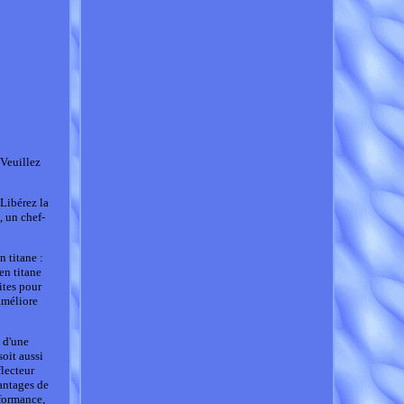
Veuillez
Libérez la
 un chef-
 titane :
en titane
ites pour
améliore
 d'une
oit aussi
flecteur
vantages de
rformance,