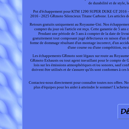
de durabilité et de style, 
Pot d'échappement pour KTM 1290 SUPER DUKE GT 2016 -
2016 - 2025 GRmoto Silencieux Titane Carbone. Les articles doive
Retours gratuits uniquement au Royaume-Uni. Nos échappements 
compter du jour où l'article est reçu. Cette garantie de 5 an
Pendant une période de 5 ans à compter de la date de livrai
gratuitement tout composant jugé défectueux en raison d'un 
forme de dommage résultant d'un montage incorrect, d'un accident
d'une course ou d'une compétition, ou d'
Les échappements GRmoto sont légaux sur route au Royaume-Un
GRmoto Exhausts ou tout agent travaillant pour le compte de G
lois sur les émissions atmosphériques et/ou sonores, sauf confi
doivent être utilisés et de s'assurer qu'ils sont conformes à ce
Contactez-nous directement pour connaître toutes nos offres. No
plus d'équipes pour les aider à atteindre le sommet! L'acheteur 