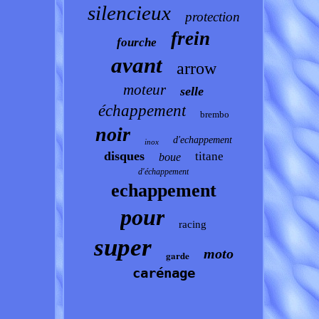
silencieux
protection
frein
fourche
avant
arrow
moteur
selle
échappement
brembo
noir
d'echappement
inox
disques
titane
boue
d'échappement
echappement
pour
racing
super
moto
garde
carénage