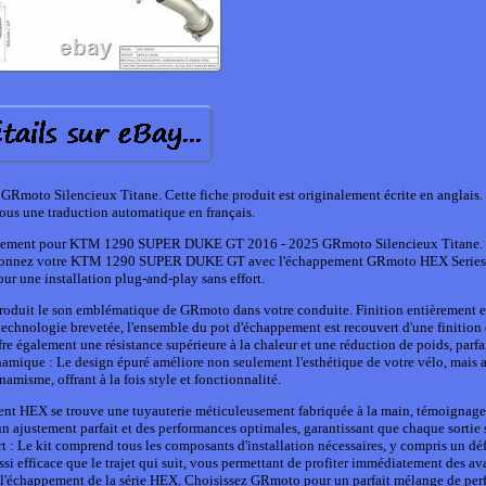
 Silencieux Titane. Cette fiche produit est originalement écrite en anglais. 
sous une traduction automatique en français.
chappement pour KTM 1290 SUPER DUKE GT 2016 - 2025 GRmoto Silencieux Titane. 
tionnez votre KTM 1290 SUPER DUKE GT avec l'échappement GRmoto HEX Series,
ur une installation plug-and-play sans effort.
ntroduit le son emblématique de GRmoto dans votre conduite. Finition entièrement en
 technologie brevetée, l'ensemble du pot d'échappement est recouvert d'une finition 
fre également une résistance supérieure à la chaleur et une réduction de poids, parfa
amique : Le design épuré améliore non seulement l'esthétique de votre vélo, mais 
amisme, offrant à la fois style et fonctionnalité.
ment HEX se trouve une tuyauterie méticuleusement fabriquée à la main, témoignage
n ajustement parfait et des performances optimales, garantissant que chaque sortie s
rt : Le kit comprend tous les composants d'installation nécessaires, y compris un dé
ussi efficace que le trajet qui suit, vous permettant de profiter immédiatement des a
ec l'échappement de la série HEX. Choisissez GRmoto pour un parfait mélange de pe