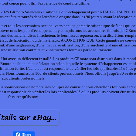
le tout conçu pour offrir l'expérience de conduite ultime.
 2025 GRmoto Silencieux Carbone. Pot d'échappement pour KTM 1290 SUPER 
nt être retournés dans leur état d'origine dans les 90 jours suivant la réception de 
et tous les accessoires sont couverts par une garantie britannique de 5 ans qui 
s couvre tous les pots d'échappement, y compris tous les accessoires fournis par GRmo
son des marchandises à l'acheteur, le fournisseur réparera ou, à sa discrétion, rempl
défaut de fabrication ou de matériaux, À CONDITION QUE. Cette garantie ne couvr
, d'une négligence, d'une mauvaise utilisation, d'une surchauffe, d'une utilisation 
une utilisation contraire aux instructions fournies par le fournisseur.
i avec un déflecteur installé. Les produits GRmoto sont distribués dans le monde
Rmoto ne fait aucune déclaration selon laquelle le système d'échappement est con
rmation écrite. L'acheteur est responsable de vérifier les lois applicables là où les 
s lois. Nous fournissons 100' de clients professionnels. Nous offrons jusqu'à 30 % de 
aux clients professionnels.
us sponsorisons de nombreuses équipes de course et nous cherchons toujours à trav
est responsable de vérifier les lois applicables là où les produits doivent être utilis
s'assurer qu'ils sont.
Share