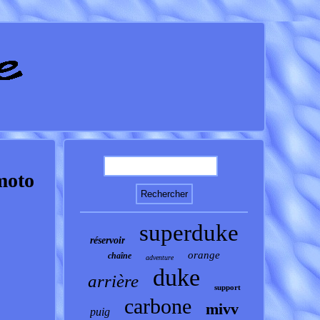
moto
superduke
réservoir
orange
chaîne
adventure
duke
arrière
support
carbone
mivv
puig