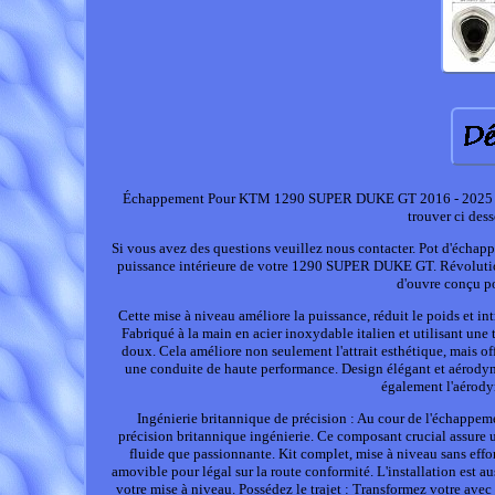
Échappement Pour KTM 1290 SUPER DUKE GT 2016 - 2025 GRmoto
trouver ci des
Si vous avez des questions veuillez nous contacter. Pot d'é
puissance intérieure de votre 1290 SUPER DUKE GT. Révolu
d'ouvre conçu po
Cette mise à niveau améliore la puissance, réduit le poids et i
Fabriqué à la main en acier inoxydable italien et utilisant une
doux. Cela améliore non seulement l'attrait esthétique, mais of
une conduite de haute performance. Design élégant et aérodyn
également l'aérodyn
Ingénierie britannique de précision : Au cour de l'échappe
précision britannique ingénierie. Ce composant crucial assure u
fluide que passionnante. Kit complet, mise à niveau sans effo
amovible pour légal sur la route conformité. L'installation est a
votre mise à niveau. Possédez le trajet : Transformez votre av