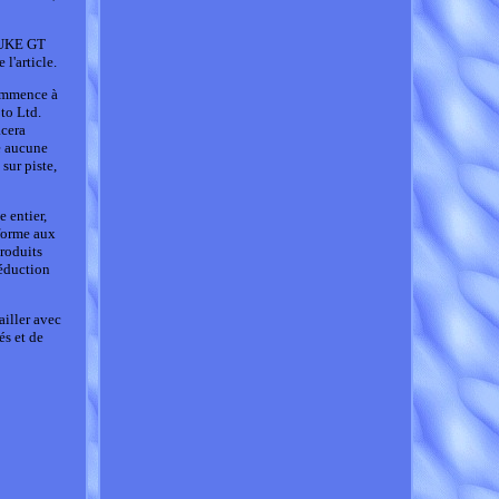
DUKE GT
l'article.
commence à
to Ltd.
acera
e aucune
sur piste,
 entier,
forme aux
produits
réduction
ailler avec
és et de