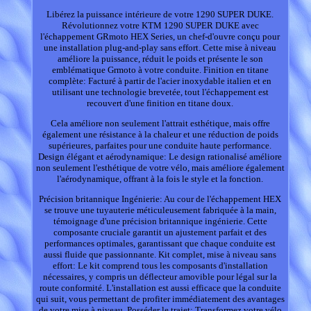
Libérez la puissance intérieure de votre 1290 SUPER DUKE.
Révolutionnez votre KTM 1290 SUPER DUKE avec
l'échappement GRmoto HEX Series, un chef-d'ouvre conçu pour
une installation plug-and-play sans effort. Cette mise à niveau
améliore la puissance, réduit le poids et présente le son
emblématique Grmoto à votre conduite. Finition en titane
complète: Facturé à partir de l'acier inoxydable italien et en
utilisant une technologie brevetée, tout l'échappement est
recouvert d'une finition en titane doux.
Cela améliore non seulement l'attrait esthétique, mais offre
également une résistance à la chaleur et une réduction de poids
supérieures, parfaites pour une conduite haute performance.
Design élégant et aérodynamique: Le design rationalisé améliore
non seulement l'esthétique de votre vélo, mais améliore également
l'aérodynamique, offrant à la fois le style et la fonction.
Précision britannique Ingénierie: Au cour de l'échappement HEX
se trouve une tuyauterie méticuleusement fabriquée à la main,
témoignage d'une précision britannique ingénierie. Cette
composante cruciale garantit un ajustement parfait et des
performances optimales, garantissant que chaque conduite est
aussi fluide que passionnante. Kit complet, mise à niveau sans
effort: Le kit comprend tous les composants d'installation
nécessaires, y compris un déflecteur amovible pour légal sur la
route conformité. L'installation est aussi efficace que la conduite
qui suit, vous permettant de profiter immédiatement des avantages
de votre mise à niveau. Posséder le trajet: Transformez votre vélo