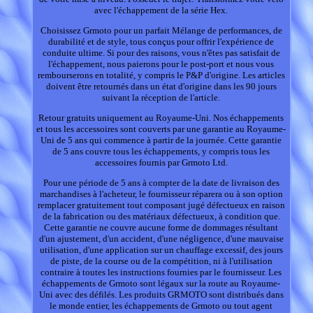
avec l'échappement de la série Hex.
Choisissez Grmoto pour un parfait Mélange de performances, de
durabilité et de style, tous conçus pour offrir l'expérience de
conduite ultime. Si pour des raisons, vous n'êtes pas satisfait de
l'échappement, nous paierons pour le post-port et nous vous
rembourserons en totalité, y compris le P&P d'origine. Les articles
doivent être retournés dans un état d'origine dans les 90 jours
suivant la réception de l'article.
Retour gratuits uniquement au Royaume-Uni. Nos échappements
et tous les accessoires sont couverts par une garantie au Royaume-
Uni de 5 ans qui commence à partir de la journée. Cette garantie
de 5 ans couvre tous les échappements, y compris tous les
accessoires fournis par Grmoto Ltd.
Pour une période de 5 ans à compter de la date de livraison des
marchandises à l'acheteur, le fournisseur réparera ou à son option
remplacer gratuitement tout composant jugé défectueux en raison
de la fabrication ou des matériaux défectueux, à condition que.
Cette garantie ne couvre aucune forme de dommages résultant
d'un ajustement, d'un accident, d'une négligence, d'une mauvaise
utilisation, d'une application sur un chauffage excessif, des jours
de piste, de la course ou de la compétition, ni à l'utilisation
contraire à toutes les instructions fournies par le fournisseur. Les
échappements de Grmoto sont légaux sur la route au Royaume-
Uni avec des défilés. Les produits GRMOTO sont distribués dans
le monde entier, les échappements de Grmoto ou tout agent