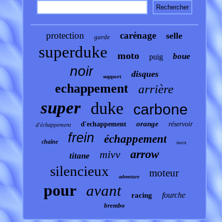
protection
carénage
selle
garde
superduke
moto
boue
puig
noir
disques
support
echappement
arrière
super
duke
carbone
orange
d'échappement
d'echappement
réservoir
frein
échappement
chaîne
inox
arrow
mivv
titane
silencieux
moteur
adventure
pour
avant
fourche
racing
brembo